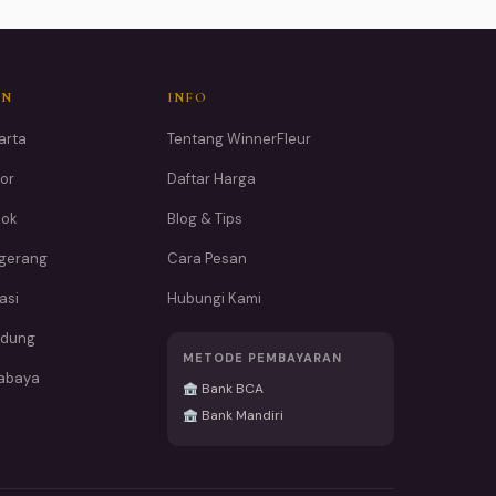
AN
INFO
arta
Tentang WinnerFleur
or
Daftar Harga
pok
Blog & Tips
ngerang
Cara Pesan
asi
Hubungi Kami
ndung
METODE PEMBAYARAN
rabaya
Bank BCA
Bank Mandiri