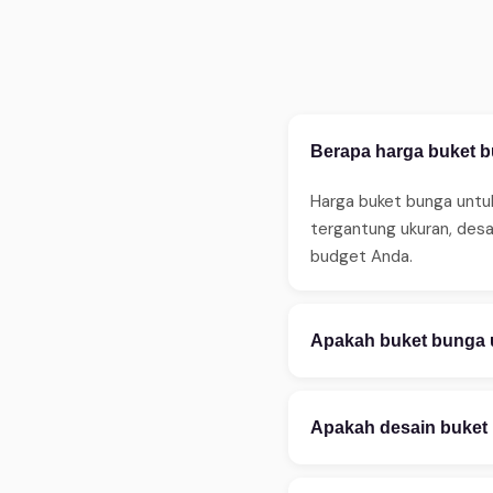
Berapa harga buket bu
Harga buket bunga untuk
tergantung ukuran, des
budget Anda.
Apakah buket bunga u
Ya, WinnerFleur meneri
sebelum jam 14:00. Ters
Apakah desain buket 
ketersediaan.
Tentu! Kami melayani ku