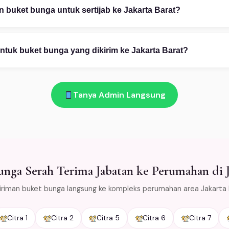
esain gratis via WhatsApp 08111919922. Foto referensi sangat m
 buket bunga untuk sertijab ke Jakarta Barat?
pp 08111919922: (1) Ceritakan kebutuhan Anda — kategori, occas
 (2) Pilih desain dari katalog atau custom. (3) Konfirmasi pembayar
ntuk buket bunga yang dikirim ke Jakarta Barat?
am!
 bunga layu atau rusak saat diterima di Jakarta Barat → kami gant
as bunga dengan cold packaging khusus agar tetap segar selama 
Tanya Admin Langsung
area Jabodetabek.
nga Serah Terima Jabatan ke Perumahan di J
iriman buket bunga langsung ke kompleks perumahan area Jakarta 
Citra 1
Citra 2
Citra 5
Citra 6
Citra 7