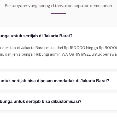
Pertanyaan yang sering ditanyakan seputar pemesanan
nga untuk sertijab di Jakarta Barat?
 sertijab di Jakarta Barat mulai dari Rp 150.000 hingga Rp 800.0
ain, dan jenis bunga. Hubungi admin WA 08111919922 untuk penaw
ntuk sertijab bisa dipesan mendadak di Jakarta Barat?
ma pesanan mendadak 24 jam. Untuk same-day delivery (2–4 jam),
edia juga layanan express 2–4 jam untuk area tertentu. Hubungi 
bunga untuk sertijab bisa dikustomisasi?
stomisasi penuh — mulai warna bunga, ukuran rangkaian, teks uc