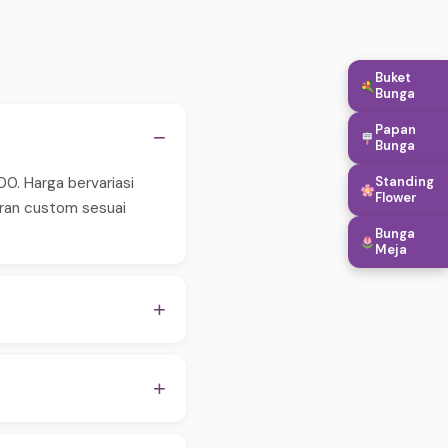
Buket
Bunga
Papan
−
Bunga
Standing
00. Harga bervariasi
Flower
aran custom sesuai
Bunga
Meja
+
 pastikan order
WA untuk konfirmasi
+
apan, hingga penambahan