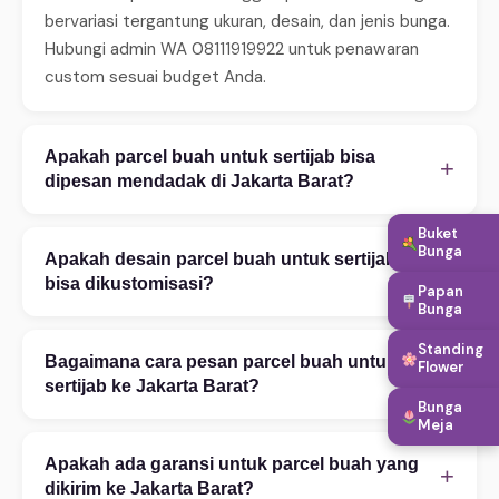
bervariasi tergantung ukuran, desain, dan jenis bunga.
Hubungi admin WA 08111919922 untuk penawaran
custom sesuai budget Anda.
Apakah parcel buah untuk sertijab bisa
+
dipesan mendadak di Jakarta Barat?
Ya, WinnerFleur menerima pesanan mendadak 24 jam.
Buket
Bunga
Untuk same-day delivery (2–4 jam), pastikan order
Apakah desain parcel buah untuk sertijab
+
sebelum jam 14:00. Tersedia juga layanan express 2–
bisa dikustomisasi?
Papan
4 jam untuk area tertentu. Hubungi WA untuk
Bunga
Tentu! Kami melayani kustomisasi penuh — mulai
konfirmasi ketersediaan.
Standing
warna bunga, ukuran rangkaian, teks ucapan, hingga
Bagaimana cara pesan parcel buah untuk
Flower
+
penambahan aksesoris. Konsultasi desain gratis via
sertijab ke Jakarta Barat?
Bunga
WhatsApp 08111919922. Foto referensi sangat
Meja
Pesan mudah via WhatsApp 08111919922: (1)
membantu proses kustomisasi.
Ceritakan kebutuhan Anda — kategori, occasion,
Apakah ada garansi untuk parcel buah yang
+
budget, dan alamat tujuan di Jakarta Barat. (2) Pilih
dikirim ke Jakarta Barat?