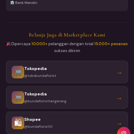
Bank Mandiri
Belanja Juga di Marketplace Kami
Dipercaya
10.000+
pelanggan dengan total
15.000+ pesanan
sukses dikirim
Tokopedia
→
@tokobundaflorist
Tokopedia
→
@bundafloristtangerang
Shopee
🛍
→
@bundaflorist10