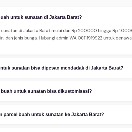
buah untuk sunatan di Jakarta Barat?
 sunatan di Jakarta Barat mulai dari Rp 200.000 hingga Rp 1.000.
ain, dan jenis bunga. Hubungi admin WA 08111919922 untuk penaw
ntuk sunatan bisa dipesan mendadak di Jakarta Barat?
ma pesanan mendadak 24 jam. Untuk same-day delivery (2–4 jam),
edia juga layanan express 2–4 jam untuk area tertentu. Hubungi 
 buah untuk sunatan bisa dikustomisasi?
stomisasi penuh — mulai warna bunga, ukuran rangkaian, teks uc
esain gratis via WhatsApp 08111919922. Foto referensi sangat m
 parcel buah untuk sunatan ke Jakarta Barat?
pp 08111919922: (1) Ceritakan kebutuhan Anda — kategori, occas