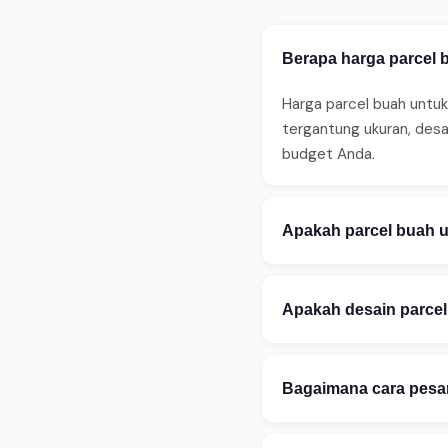
Berapa harga parcel 
Harga parcel buah untuk
tergantung ukuran, des
budget Anda.
Apakah parcel buah u
Ya, WinnerFleur meneri
sebelum jam 14:00. Ters
Apakah desain parcel
ketersediaan.
Tentu! Kami melayani ku
aksesoris. Konsultasi d
Bagaimana cara pesan
kustomisasi.
Pesan mudah via WhatsA