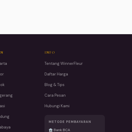
AN
INFO
arta
Tentang WinnerFleur
or
Daftar Harga
pok
Blog & Tips
ngerang
Cara Pesan
asi
Hubungi Kami
ndung
METODE PEMBAYARAN
rabaya
Bank BCA