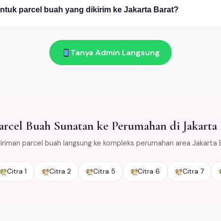
 (2) Pilih desain dari katalog atau custom. (3) Konfirmasi pembayar
tuk parcel buah yang dikirim ke Jakarta Barat?
am!
 bunga layu atau rusak saat diterima di Jakarta Barat → kami gant
as bunga dengan cold packaging khusus agar tetap segar selama 
Tanya Admin Langsung
area Jabodetabek.
rcel Buah Sunatan ke Perumahan di Jakarta 
iriman parcel buah langsung ke kompleks perumahan area Jakarta 
Citra 1
Citra 2
Citra 5
Citra 6
Citra 7