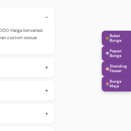
−
000. Harga bervariasi
Buket
aran custom sesuai
Bunga
Papan
Bunga
Standing
+
Flower
 pastikan order
Bunga
Meja
WA untuk konfirmasi
+
apan, hingga penambahan
embantu proses
+
ion, budget, dan alamat