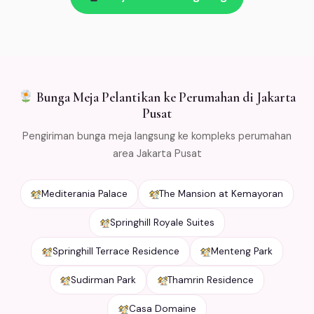
kirim → refund penuh. Kami kemas bunga dengan cold
packaging khusus agar tetap segar selama
pengiriman. Free ongkir min Rp 500.000 untuk area
Jabodetabek.
Bunga Meja Pelantikan ke Perumahan di Jakarta
Pusat
Pengiriman bunga meja langsung ke kompleks perumahan
area Jakarta Pusat
Mediterania Palace
The Mansion at Kemayoran
Springhill Royale Suites
Springhill Terrace Residence
Menteng Park
Sudirman Park
Thamrin Residence
Casa Domaine