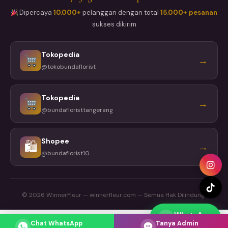
Dipercaya
10.000+
pelanggan dengan total
15.000+ pesanan
sukses dikirim
Tokopedia
→
@tokobundaflorist
Tokopedia
→
@bundafloristtangerang
Shopee
🛍
→
@bundaflorist10
© 2026 WinnerFleur — winnerfleur.com — Semua Hak Dilindungi
WhatsApp
Respons cepat
Chat WhatsApp
Tanya Admin