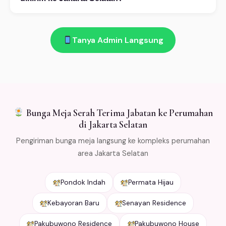
desain dari katalog atau custom. (3) Konfirmasi
Ada! Garansi segar 100%: bunga layu atau rusak saat
pembayaran. (4) Bunga dikirim sesuai jadwal. Buka 24
diterima di Jakarta Selatan → kami ganti gratis. Salah
jam!
Tanya Admin Langsung
kirim → refund penuh. Kami kemas bunga dengan cold
packaging khusus agar tetap segar selama
pengiriman. Free ongkir min Rp 500.000 untuk area
Jabodetabek.
Bunga Meja Serah Terima Jabatan ke Perumahan
di Jakarta Selatan
Pengiriman bunga meja langsung ke kompleks perumahan
area Jakarta Selatan
Pondok Indah
Permata Hijau
Kebayoran Baru
Senayan Residence
Pakubuwono Residence
Pakubuwono House