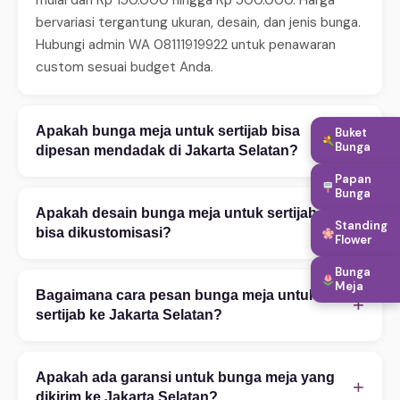
bervariasi tergantung ukuran, desain, dan jenis bunga.
Hubungi admin WA 08111919922 untuk penawaran
custom sesuai budget Anda.
Apakah bunga meja untuk sertijab bisa
Buket
+
Bunga
dipesan mendadak di Jakarta Selatan?
Papan
Ya, WinnerFleur menerima pesanan mendadak 24 jam.
Bunga
Untuk same-day delivery (2–4 jam), pastikan order
Apakah desain bunga meja untuk sertijab
+
Standing
sebelum jam 14:00. Tersedia juga layanan express 2–
bisa dikustomisasi?
Flower
4 jam untuk area tertentu. Hubungi WA untuk
Tentu! Kami melayani kustomisasi penuh — mulai
Bunga
konfirmasi ketersediaan.
Meja
warna bunga, ukuran rangkaian, teks ucapan, hingga
Bagaimana cara pesan bunga meja untuk
+
penambahan aksesoris. Konsultasi desain gratis via
sertijab ke Jakarta Selatan?
WhatsApp 08111919922. Foto referensi sangat
Pesan mudah via WhatsApp 08111919922: (1)
membantu proses kustomisasi.
Ceritakan kebutuhan Anda — kategori, occasion,
Apakah ada garansi untuk bunga meja yang
+
budget, dan alamat tujuan di Jakarta Selatan. (2) Pilih
dikirim ke Jakarta Selatan?