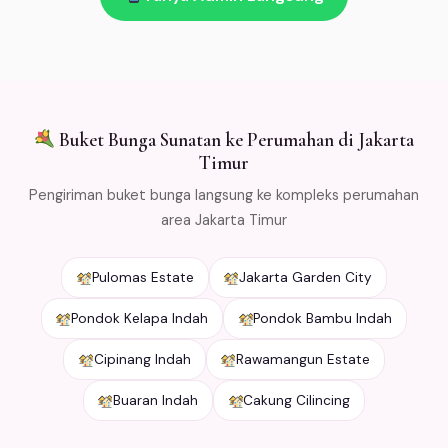
kirim → refund penuh. Kami kemas bunga dengan cold
packaging khusus agar tetap segar selama
pengiriman. Free ongkir min Rp 500.000 untuk area
Jabodetabek.
Buket Bunga Sunatan ke Perumahan di Jakarta
Timur
Pengiriman buket bunga langsung ke kompleks perumahan
area Jakarta Timur
Pulomas Estate
Jakarta Garden City
Pondok Kelapa Indah
Pondok Bambu Indah
Cipinang Indah
Rawamangun Estate
Buaran Indah
Cakung Cilincing