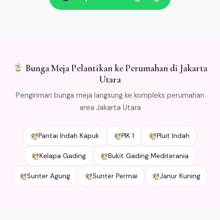
kirim → refund penuh. Kami kemas bunga dengan cold
packaging khusus agar tetap segar selama
pengiriman. Free ongkir min Rp 500.000 untuk area
Jabodetabek.
Bunga Meja Pelantikan ke Perumahan di Jakarta
Utara
Pengiriman bunga meja langsung ke kompleks perumahan
area Jakarta Utara
Pantai Indah Kapuk
PIK 1
Pluit Indah
Kelapa Gading
Bukit Gading Mediterania
Sunter Agung
Sunter Permai
Janur Kuning