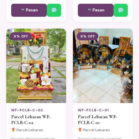
dan mitra bisnis. Bisa
dan mitra bisnis. Bisa
Pesan
Pesan
custom sesuai kebutuhan.
custom sesuai kebutuhan.
Pengiriman same-day ke
Pengiriman same-day ke
Jakarta, Bekasi, Depok,
Jakarta, Bekasi, Depok,
Bogor, dan Tangerang.
Bogor, dan Tangerang.
9% OFF
9% OFF
WF-PCLB-C-02
WF-PCLB-C-01
Parcel Lebaran WF-
Parcel Lebaran WF-
PCLB-C-02
PCLB-C-01
Parcel Lebaran
Parcel Lebaran