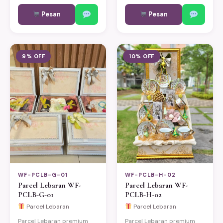
dan mitra bisnis. Bisa
dan mitra bisnis. Bisa
Pesan
Pesan
custom sesuai kebutuhan.
custom sesuai kebutuhan.
Pengiriman same-day ke
Pengiriman same-day ke
Jakarta, Bekasi, Depok,
Jakarta, Bekasi, Depok,
Bogor, dan Tangerang.
Bogor, dan Tangerang.
9% OFF
10% OFF
WF-PCLB-G-01
WF-PCLB-H-02
Parcel Lebaran WF-
Parcel Lebaran WF-
PCLB-G-01
PCLB-H-02
Parcel Lebaran
Parcel Lebaran
Parcel Lebaran premium
Parcel Lebaran premium