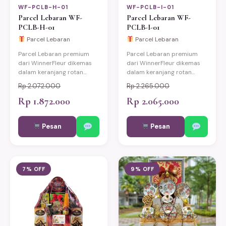
WF-PCLB-H-01
WF-PCLB-I-01
Parcel Lebaran WF-
Parcel Lebaran WF-
PCLB-H-01
PCLB-I-01
Parcel Lebaran
Parcel Lebaran
Parcel Lebaran premium
Parcel Lebaran premium
dari WinnerFleur dikemas
dari WinnerFleur dikemas
dalam keranjang rotan
dalam keranjang rotan
eksklusif berisi produk-
eksklusif berisi produk-
Rp 2.072.000
Rp 2.265.000
produk pilihan berkualitas.
produk pilihan berkualitas.
Cocok untuk hadiah Idul
Rp 1.872.000
Cocok untuk hadiah Idul
Rp 2.065.000
Fitri keluarga, relasi kantor,
Fitri keluarga, relasi kantor,
dan mitra bisnis. Bisa
dan mitra bisnis. Bisa
Pesan
Pesan
custom sesuai kebutuhan.
custom sesuai kebutuhan.
Pengiriman same-day ke
Pengiriman same-day ke
Jakarta, Bekasi, Depok,
Jakarta, Bekasi, Depok,
Bogor, dan Tangerang.
Bogor, dan Tangerang.
7% OFF
9% OFF