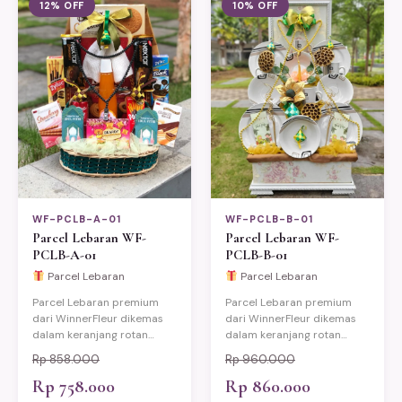
12% OFF
10% OFF
WF-PCLB-A-01
WF-PCLB-B-01
Parcel Lebaran WF-
Parcel Lebaran WF-
PCLB-A-01
PCLB-B-01
Parcel Lebaran
Parcel Lebaran
Parcel Lebaran premium
Parcel Lebaran premium
dari WinnerFleur dikemas
dari WinnerFleur dikemas
dalam keranjang rotan
dalam keranjang rotan
eksklusif berisi produk-
eksklusif berisi produk-
Rp 858.000
Rp 960.000
produk pilihan berkualitas.
produk pilihan berkualitas.
Cocok untuk hadiah Idul
Rp 758.000
Cocok untuk hadiah Idul
Rp 860.000
Fitri keluarga, relasi kantor,
Fitri keluarga, relasi kantor,