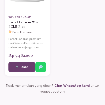
WF-PCLB-P-01
Parcel Lebaran WF-
PCLB-P-01
Parcel Lebaran
Parcel Lebaran premium
dari WinnerFleur dikemas
dalam keranjang rotan
eksklusif berisi produk-
Rp 7.482.000
produk pilihan berkualitas.
Cocok untuk hadiah Idul
Fitri keluarga, relasi kantor,
Pesan
dan mitra bisnis. Bisa
custom sesuai kebutuhan.
Pengiriman same-day ke
Jakarta, Bekasi, Depok,
Tidak menemukan yang dicari?
Bogor, dan Tangerang.
Chat WhatsApp kami
untuk
request custom.