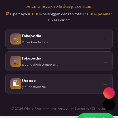
Belanja Juga di Marketplace Kami
Dipercaya
10.000+
pelanggan dengan total
15.000+ pesanan
sukses dikirim
Tokopedia
→
@tokobundaflorist
Tokopedia
→
@bundafloristtangerang
Shopee
🛍
→
@bundaflorist10
© 2026 WinnerFleur — winnerfleur.com — Semua Hak Dilindungi