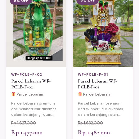
9% OFF
9% OFF
WF-PCLB-F-02
WF-PCLB-F-01
Parcel Lebaran WF-
Parcel Lebaran WF-
PCLB-F-02
PCLB-F-01
Parcel Lebaran
Parcel Lebaran
Parcel Lebaran premium
Parcel Lebaran premium
dari WinnerFleur dikemas
dari WinnerFleur dikemas
dalam keranjang rotan
dalam keranjang rotan
eksklusif berisi produk-
eksklusif berisi produk-
Rp 1.627.000
Rp 1.632.000
produk pilihan berkualitas.
produk pilihan berkualitas.
Cocok untuk hadiah Idul
Rp 1.477.000
Cocok untuk hadiah Idul
Rp 1.482.000
Fitri keluarga, relasi kantor,
Fitri keluarga, relasi kantor,