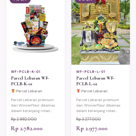
WF-PCLB-K-01
WF-PCLB-L-01
Parcel Lebaran WF-
Parcel Lebaran WF-
PCLB-K-01
PCLB-L-01
Parcel Lebaran
Parcel Lebaran
Parcel Lebaran premium
Parcel Lebaran premium
dari WinnerFleur dikemas
dari WinnerFleur dikemas
dalam keranjang rotan
dalam keranjang rotan
eksklusif berisi produk-
eksklusif berisi produk-
Rp 2.982.000
Rp 3.277.000
produk pilihan berkualitas.
produk pilihan berkualitas.
Cocok untuk hadiah Idul
Rp 2.782.000
Cocok untuk hadiah Idul
Rp 2.977.000
Fitri keluarga, relasi kantor,
Fitri keluarga, relasi kantor,