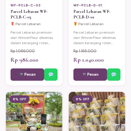
WF-PCLB-C-03
WF-PCLB-D-01
Parcel Lebaran WF-
Parcel Lebaran WF-
PCLB-C-03
PCLB-D-01
Parcel Lebaran
Parcel Lebaran
Parcel Lebaran premium
Parcel Lebaran premium
dari WinnerFleur dikemas
dari WinnerFleur dikemas
dalam keranjang rotan
dalam keranjang rotan
eksklusif berisi produk-
eksklusif berisi produk-
Rp 1.086.000
Rp 1.165.000
produk pilihan berkualitas.
produk pilihan berkualitas.
Cocok untuk hadiah Idul
Rp 986.000
Cocok untuk hadiah Idul
Rp 1.040.000
Fitri keluarga, relasi kantor,
Fitri keluarga, relasi kantor,
dan mitra bisnis. Bisa
dan mitra bisnis. Bisa
Pesan
Pesan
custom sesuai kebutuhan.
custom sesuai kebutuhan.
Pengiriman same-day ke
Pengiriman same-day ke
Jakarta, Bekasi, Depok,
Jakarta, Bekasi, Depok,
Bogor, dan Tangerang.
Bogor, dan Tangerang.
8% OFF
9% OFF