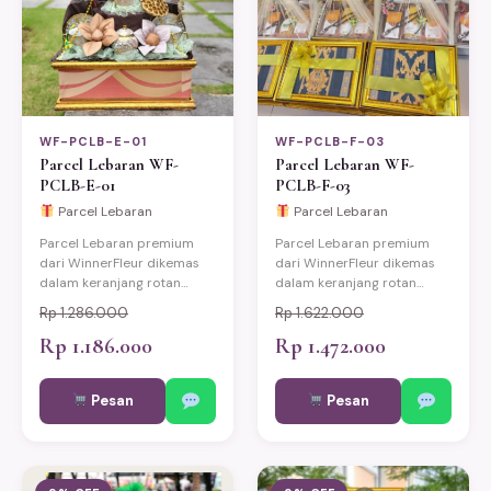
WF-PCLB-E-01
WF-PCLB-F-03
Parcel Lebaran WF-
Parcel Lebaran WF-
PCLB-E-01
PCLB-F-03
Parcel Lebaran
Parcel Lebaran
Parcel Lebaran premium
Parcel Lebaran premium
dari WinnerFleur dikemas
dari WinnerFleur dikemas
dalam keranjang rotan
dalam keranjang rotan
eksklusif berisi produk-
eksklusif berisi produk-
Rp 1.286.000
Rp 1.622.000
produk pilihan berkualitas.
produk pilihan berkualitas.
Cocok untuk hadiah Idul
Rp 1.186.000
Cocok untuk hadiah Idul
Rp 1.472.000
Fitri keluarga, relasi kantor,
Fitri keluarga, relasi kantor,
dan mitra bisnis. Bisa
dan mitra bisnis. Bisa
Pesan
Pesan
custom sesuai kebutuhan.
custom sesuai kebutuhan.
Pengiriman same-day ke
Pengiriman same-day ke
Jakarta, Bekasi, Depok,
Jakarta, Bekasi, Depok,
Bogor, dan Tangerang.
Bogor, dan Tangerang.