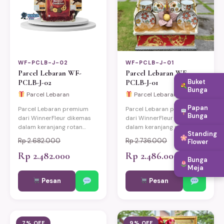
WF-PCLB-J-02
WF-PCLB-J-01
Parcel Lebaran WF-
Parcel Lebaran WF-
Buket
PCLB-J-02
PCLB-J-01
Bunga
Parcel Lebaran
Parcel Lebaran
Papan
Parcel Lebaran premium
Parcel Lebaran premium
Bunga
dari WinnerFleur dikemas
dari WinnerFleur dikemas
dalam keranjang rotan
dalam keranjang rotan
Standing
eksklusif berisi produk-
eksklusif berisi produk-
Rp 2.682.000
Rp 2.736.000
Flower
produk pilihan berkualitas.
produk pilihan berkualitas.
Cocok untuk hadiah Idul
Rp 2.482.000
Cocok untuk hadiah Idul
Rp 2.486.000
Bunga
Fitri keluarga, relasi kantor,
Fitri keluarga, relasi kantor,
Meja
dan mitra bisnis. Bisa
dan mitra bisnis. Bisa
Pesan
Pesan
custom sesuai kebutuhan.
custom sesuai kebutuhan.
Pengiriman same-day ke
Pengiriman same-day ke
Jakarta, Bekasi, Depok,
Jakarta, Bekasi, Depok,
Bogor, dan Tangerang.
Bogor, dan Tangerang.
7% OFF
9% OFF