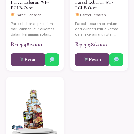
Parcel Lebaran WF-
Parcel Lebaran WF-
PCLB-O-02
PCLB-O-01
Parcel Lebaran
Parcel Lebaran
Parcel Lebaran premium
Parcel Lebaran premium
dari WinnerFleur dikemas
dari WinnerFleur dikemas
dalam keranjang rotan
dalam keranjang rotan
eksklusif berisi produk-
eksklusif berisi produk-
Rp 5.982.000
Rp 5.986.000
produk pilihan berkualitas.
produk pilihan berkualitas.
Cocok untuk hadiah Idul
Cocok untuk hadiah Idul
Fitri keluarga, relasi kantor,
Fitri keluarga, relasi kantor,
Pesan
Pesan
dan mitra bisnis. Bisa
dan mitra bisnis. Bisa
custom sesuai kebutuhan.
custom sesuai kebutuhan.
Pengiriman same-day ke
Pengiriman same-day ke
Jakarta, Bekasi, Depok,
Jakarta, Bekasi, Depok,
Bogor, dan Tangerang.
Bogor, dan Tangerang.