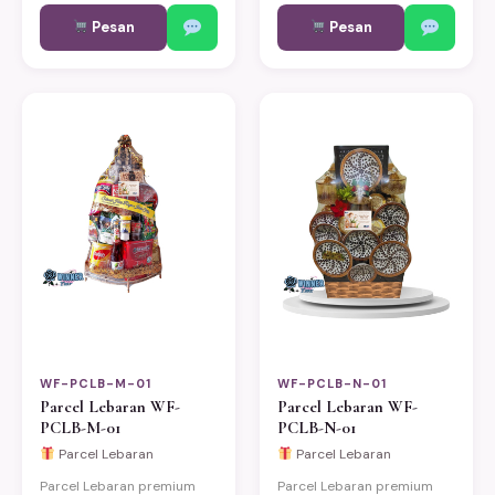
dan mitra bisnis. Bisa
dan mitra bisnis. Bisa
Pesan
Pesan
custom sesuai kebutuhan.
custom sesuai kebutuhan.
Pengiriman same-day ke
Pengiriman same-day ke
Jakarta, Bekasi, Depok,
Jakarta, Bekasi, Depok,
Bogor, dan Tangerang.
Bogor, dan Tangerang.
WF-PCLB-M-01
WF-PCLB-N-01
Parcel Lebaran WF-
Parcel Lebaran WF-
PCLB-M-01
PCLB-N-01
Parcel Lebaran
Parcel Lebaran
Parcel Lebaran premium
Parcel Lebaran premium