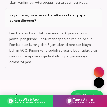
akan konfirmasi ketersediaan serta estimasi biaya.
Bagaimana jika acara dibatalkan setelah papan
bunga dipesan?
Pembatalan bisa dilakukan minimal 6 jam sebelum
jadwal pengiriman untuk mendapatkan refund penuh.
Pembatalan kurang dari 6 jam akan dikenakan biaya
bahan 50%. Papan yang sudah selesai dibuat tidak bisa
direfund tetapi bisa dijadwal ulang pengirimannya
dalam 24 jam.
Katalog Foto Papan Bunga di Kabupaten
WhatsApp
Respons cepat
Chat WhatsApp
Tanya Admin
Bangka Barat
Admin online · balas <5 menit
Adam & Nisa online