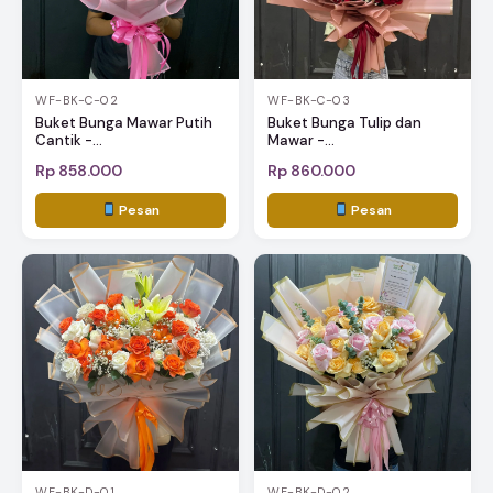
WF-BK-C-02
WF-BK-C-03
Buket Bunga Mawar Putih
Buket Bunga Tulip dan
Cantik -...
Mawar -...
Rp 858.000
Rp 860.000
Pesan
Pesan
WF-BK-D-01
WF-BK-D-02