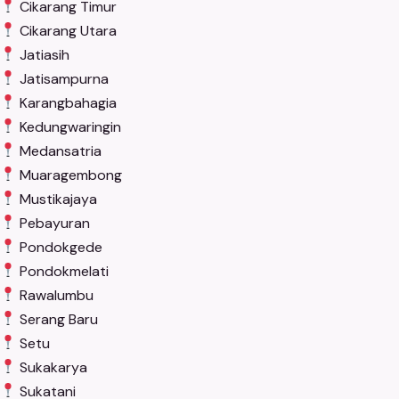
Cikarang Timur
Cikarang Utara
Jatiasih
Jatisampurna
Karangbahagia
Kedungwaringin
Medansatria
Muaragembong
Mustikajaya
Pebayuran
Pondokgede
Pondokmelati
Rawalumbu
Serang Baru
Setu
Sukakarya
Sukatani