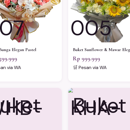
07
005
Bunga Elegan Pastel
Buket Sunflower & Mawar Ele
599.999
Rp 999.999
san via WA
🛒 Pesan via WA
HB-
KHA-