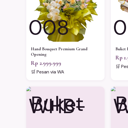
008
0
Hand Bouquet Premium Grand
Buket 
Opening
Rp 1.
Rp 2.999.999
🛒 Pe
🛒 Pesan via WA
WHB-
W