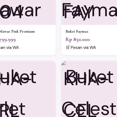
04
FAY
Mawar Pink Premium
Buket Faymaz
799.999
Rp 850.000
san via WA
🛒 Pesan via WA
HA-
KHA-
RL
CEL