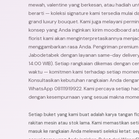
mewah, valentine yang berkesan, atau hadiah un
berarti — koleksi signature kami tersedia mulai d
grand luxury bouquet. Kami juga melayani permi
konsep yang Anda inginkan: kirim moodboard atau 
florist kami akan menginterpretasikannya menja
menggambarkan rasa Anda. Pengiriman premium t
Jabodetabek dengan layanan same-day deliver
14:00 WIB). Setiap rangkaian dikemas dengan ce
waktu — komitmen kami terhadap setiap momen
Konsultasikan kebutuhan rangkaian Anda dengan 
WhatsApp 08111919922. Kami percaya setiap had
dengan kesempurnaan yang sesuai makna mome
Setiap buket yang kami buat adalah karya tangan f
rakitan mesin atau stok lama. Kami memastikan set
masuk ke rangkaian Anda melewati seleksi ketat: se