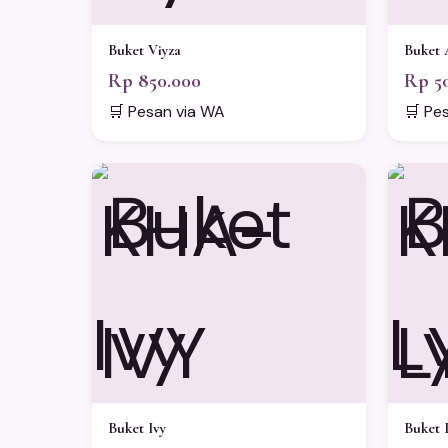
Buket Viyza
Buket 
Rp 850.000
Rp 5
🛒 Pesan via WA
🛒 Pe
KHA-
K
IVY
L
Buket Ivy
Buket 