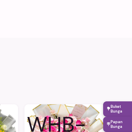
Buket
💐
Bunga
WHB-
Papan
🪧
Bunga