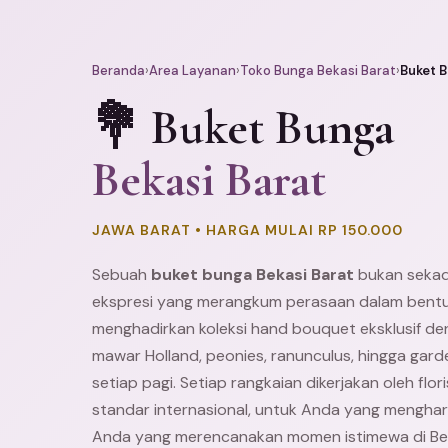
Beranda
›
Area Layanan
›
Toko Bunga Bekasi Barat
›
Buket 
💐 Buket Bunga
Bekasi Barat
JAWA BARAT • HARGA MULAI RP 150.000
Sebuah
buket bunga
Bekasi
Barat
bukan sekada
ekspresi yang merangkum perasaan dalam bentuk
menghadirkan koleksi hand bouquet eksklusif den
mawar Holland, peonies, ranunculus, hingga gard
setiap pagi. Setiap rangkaian dikerjakan oleh fl
standar internasional, untuk Anda yang mengharga
Anda yang merencanakan momen istimewa di Bek