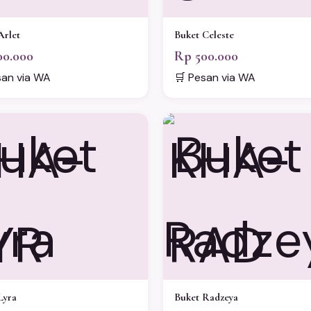
Arlet
Buket Celeste
00.000
Rp 500.000
san via WA
🛒 Pesan via WA
HA-
KHA-
YR
RAD
Lyra
Buket Radzeya