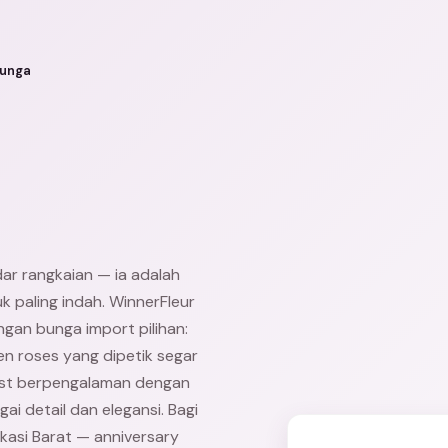
Bunga
r rangkaian — ia adalah
 paling indah. WinnerFleur
gan bunga import pilihan:
en roses yang dipetik segar
orist berpengalaman dengan
i detail dan elegansi. Bagi
asi Barat — anniversary