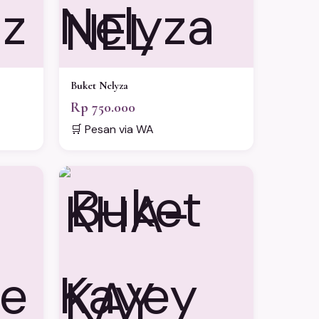
NEL
Buket Nelyza
Rp 750.000
🛒 Pesan via WA
KHA-
KAY