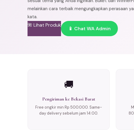
sesuai tema yang Anda inginkan. Buket dari WinnerF
melainkan cara terbaik mengungkapkan perasaan yan
kata.
🌺 Lihat Produk
📱 Chat WA Admin
🚚
Pengiriman ke Bekasi Barat
Free ongkir min Rp 500.000. Same-
M
day delivery sebelum jam 14:00.
80