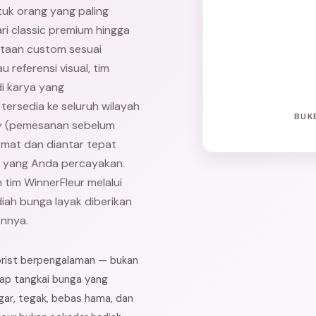
tuk orang yang paling
ari classic premium hingga
ntaan custom sesuai
referensi visual, tim
di karya yang
ersedia ke seluruh wilayah
BUK
y (pemesanan sebelum
rmat dan diantar tepat
 yang Anda percayakan.
tim WinnerFleur melalui
iah bunga layak diberikan
nnya.
lorist berpengalaman — bukan
iap tangkai bunga yang
gar, tegak, bebas hama, dan