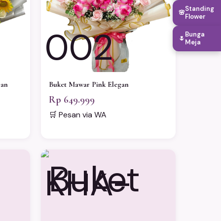
Standing
🌸
Flower
002
Bunga
🌷
Meja
gan
Buket Mawar Pink Elegan
Rp 649.999
🛒 Pesan via WA
KHA-