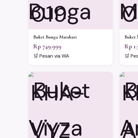
019
0
Buket Bunga Matahari
Buket 
Rp 749.999
Rp 1.
🛒 Pesan via WA
🛒 Pe
KHA-
K
VYZ
A