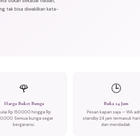
leur bukan sekadar hadiah,
g tak bisa diwakilkan kata-
🌹
🕒
Harga Buket Bunga
Buka 24 Jam
ulai Rp 150.000 hingga Rp
Pesan kapan saja — WA ad
0.000. Semua bunga segar
standby 24 jam termasuk hari 
bergaransi.
dan mendadak.