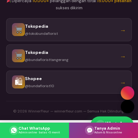
Dipercaya
10.000+
pelanggan dengan total
15.000+ pesanan
sukses dikirim
Tokopedia
→
@tokobundaflorist
Tokopedia
→
@bundafloristtangerang
Shopee
🛍
→
@bundaflorist10
© 2026 WinnerFleur — winnerfleur.com — Semua Hak Dilindungi
WhatsApp
Respons cepat
Chat WhatsApp
Tanya Admin
Admin online · balas <5 menit
Adam & Nisa online