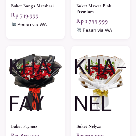
Buket Bunga Matahari
Buket Mawar Pink
Premium
Rp 749.999
Rp 1.799.999
Pesan via WA
Pesan via WA
KHA-
KHA-
FAY
NEL
Buket Faymaz
Buket Nelyza
Rp 850.000
Rp 750.000