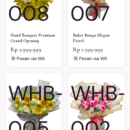
008
007
Hand Bouquet Premium
Buket Bunga Elegan
Grand Opening
Pastel
Rp 2.999.999
Rp 1.599.999
Pesan via WA
Pesan via WA
WHB-
WHB-
005
002