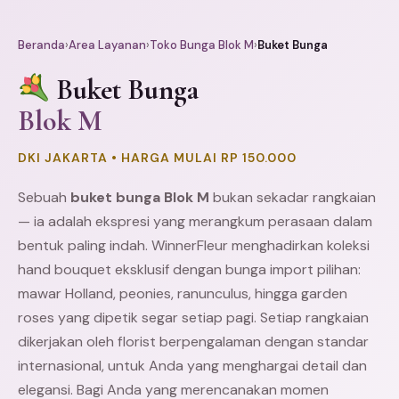
Beranda
›
Area Layanan
›
Toko Bunga Blok M
›
Buket Bunga
Buket Bunga
Blok M
DKI JAKARTA • HARGA MULAI RP 150.000
Sebuah
buket bunga Blok M
bukan sekadar rangkaian
— ia adalah ekspresi yang merangkum perasaan dalam
bentuk paling indah. WinnerFleur menghadirkan koleksi
hand bouquet eksklusif dengan bunga import pilihan:
mawar Holland, peonies, ranunculus, hingga garden
roses yang dipetik segar setiap pagi. Setiap rangkaian
dikerjakan oleh florist berpengalaman dengan standar
internasional, untuk Anda yang menghargai detail dan
elegansi. Bagi Anda yang merencanakan momen