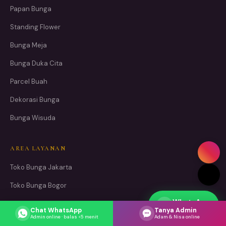
Papan Bunga
Standing Flower
Bunga Meja
Bunga Duka Cita
Parcel Buah
Dekorasi Bunga
Bunga Wisuda
AREA LAYANAN
Toko Bunga Jakarta
Toko Bunga Bogor
WhatsApp
Toko Bunga Depok
Respons cepat
Chat WhatsApp
Tanya Admin
Admin online · balas <5 menit
Adam & Nisa online
Toko Bunga Tangerang