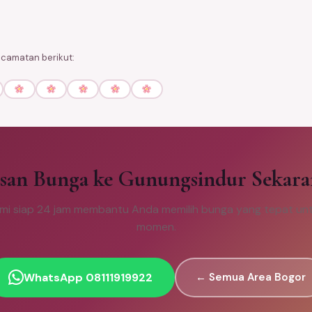
ecamatan berikut:
san Bunga ke Gunungsindur Sekar
mi siap 24 jam membantu Anda memilih bunga yang tepat unt
momen.
WhatsApp 08111919922
← Semua Area Bogor