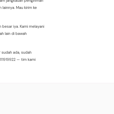
am jangkauan pengiriman
lainnya. Mau kirim ke
 besar iya. Kami melayani
h lain di bawah
r sudah ada, sudah
111919922 — tim kami