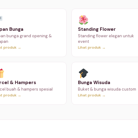
pan Bunga
Standing Flower
an bunga grand opening &
Standing flower elegan untuk
apan
event
at produk →
Lihat produk →
rcel & Hampers
Bunga Wisuda
cel buah & hampers spesial
Buket & bunga wisuda custom
at produk →
Lihat produk →