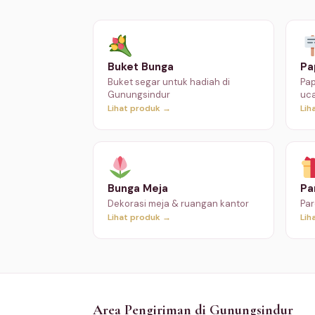
Buket Bunga
Pa
Buket segar untuk hadiah di
Pap
Gunungsindur
uc
Lihat produk →
Lih
Bunga Meja
Pa
Dekorasi meja & ruangan kantor
Par
Lihat produk →
Lih
Area Pengiriman di Gunungsindur