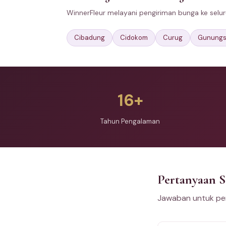
WinnerFleur melayani pengiriman bunga ke selur
Cibadung
Cidokom
Curug
Gunungs
16+
Tahun Pengalaman
Pertanyaan 
Jawaban untuk per