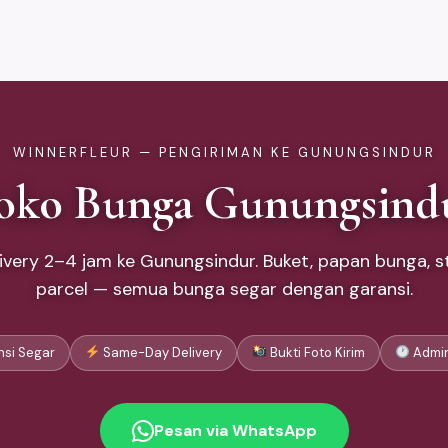
WINNERFLEUR — PENGIRIMAN KE GUNUNGSINDUR
oko Bunga Gunungsind
very 2–4 jam ke Gunungsindur. Buket, papan bunga, st
parcel — semua bunga segar dengan garansi.
si Segar
Same-Day Delivery
Bukti Foto Kirim
Admin
Pesan via WhatsApp