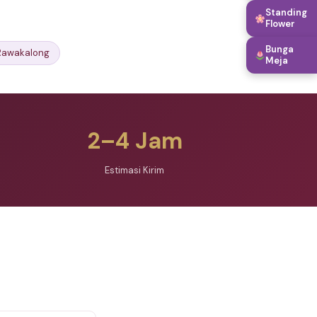
Standing
Flower
Bunga
Rawakalong
Meja
2–4 Jam
Estimasi Kirim