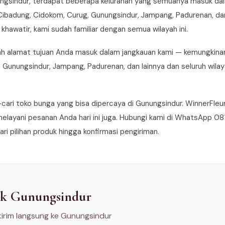
gsindur, terdapat beberapa kelurahan yang semuanya masuk dal
Cibadung, Cidokom, Curug, Gunungsindur, Jampang, Padurenan, dan 
 khawatir, kami sudah familiar dengan semua wilayah ini.
h alamat tujuan Anda masuk dalam jangkauan kami — kemungkinan
Gunungsindur, Jampang, Padurenan, dan lainnya dan seluruh wilaya
-cari toko bunga yang bisa dipercaya di Gunungsindur. WinnerFleu
elayani pesanan Anda hari ini juga. Hubungi kami di WhatsApp 08
ari pilihan produk hingga konfirmasi pengiriman.
uk Gunungsindur
kirim langsung ke Gunungsindur