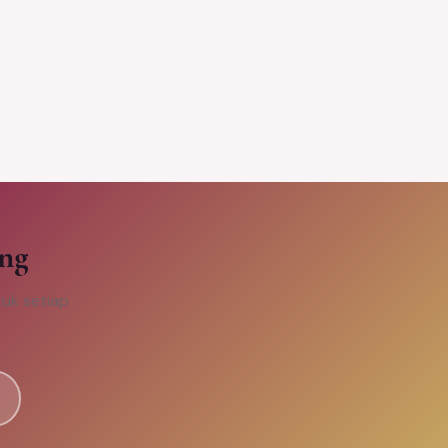
ang
uk setiap