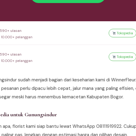
1.590+ ulasan
Tokopedia
a 10.000+ pelanggan
1.590+ ulasan
Tokopedia
a 10.000+ pelanggan
sindur sudah menjadi bagian dari keseharian kami di WinnerFleur. 
pesanan perlu dipacu lebih cepat, jalur mana yang paling efisien
segar meski harus menembus kemacetan Kabupaten Bogor.
edia untuk Gunungsindur
n apa, florist kami siap bantu lewat WhatsApp 08111919922. Cuk
paling pas, lengkap dengan estimasi harga dan pilihan desain.