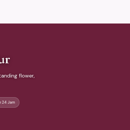
ur
anding flower,
 24 Jam