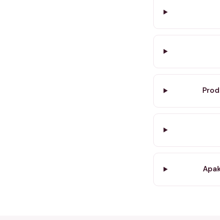
Prod
Apak