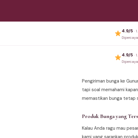
4.9/5
· 
Dipercay
4.9/5
· 
Dipercay
Pengiriman bunga ke Gunung
tapi soal memahami kapan 
memastikan bunga tetap 
Produk Bunga yang Ters
Kalau Anda ragu mau pesa
kami yang sarankan produk 