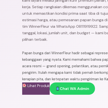
kami layani melalui jaringan kurir premium pilihan
kerja. Setiap rangkaian dikemas menggunakan co
untuk memastikan kondisi prima saat tiba di tujua
estimasi harga, atau pemesanan papan bunga di
tim WinnerFleur via WhatsApp 08111919922. Sam
tanggal, lokasi, jumlah unit, dan budget — kami
pilihan terbaik.
Papan bunga dari WinnerFleur hadir sebagai repres
kebanggaan yang nyata. Kami memahami bahwa papa
acara resmi — grand opening, pelantikan, atau perni
pengirim. Itulah mengapa kami tidak pernah berkomp
kerapian pita, dan ketepatan waktu pengiriman ke K
Lihat Produk
Chat WA Admin