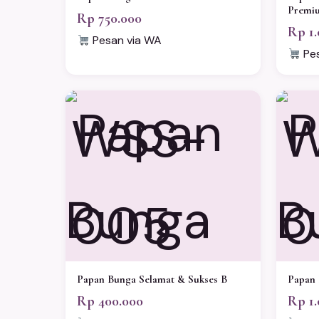
Premi
Rp 750.000
Rp 1.
Pesan via WA
Pes
WSS-
W
005
0
Papan Bunga Selamat & Sukses B
Papan 
Rp 400.000
Rp 1.