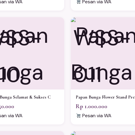
an via WA
Pesan via WA
SS-
WSS-
10
011
Bunga Selamat & Sukses C
Papan Bunga Flower Stand Pr
50.000
Rp 1.000.000
an via WA
Pesan via WA