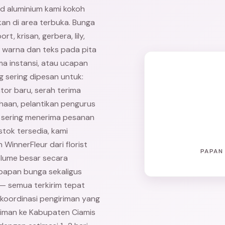
od aluminium kami kokoh
an di area terbuka. Bunga
rt, krisan, gerbera, lily,
i warna dan teks pada pita
a instansi, atau ucapan
g sering dipesan untuk:
tor baru, serah terima
ahaan, pelantikan pengurus
ga sering menerima pesanan
tok tersedia, kami
innerFleur dari florist
PAPAN
lume besar secara
papan bunga sekaligus
— semua terkirim tepat
m koordinasi pengiriman yang
riman ke Kabupaten Ciamis