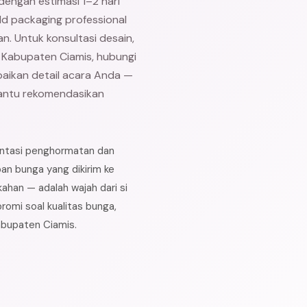
, dengan estimasi 1–2 hari
ld packaging professional
n. Untuk konsultasi desain,
 Kabupaten Ciamis, hubungi
paikan detail acara Anda —
 bantu rekomendasikan
entasi penghormatan dan
n bunga yang dikirim ke
kahan — adalah wajah dari si
romi soal kualitas bunga,
abupaten Ciamis.