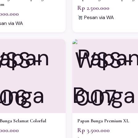
um
Rp 2.500.000
000.000
Pesan via WA
an via WA
SS-
WSS-
06
007
Bunga Selamat Colorful
Papan Bunga Premium XL
000.000
Rp 3.500.000