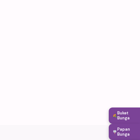
Buket
Bunga
Papan
Bunga