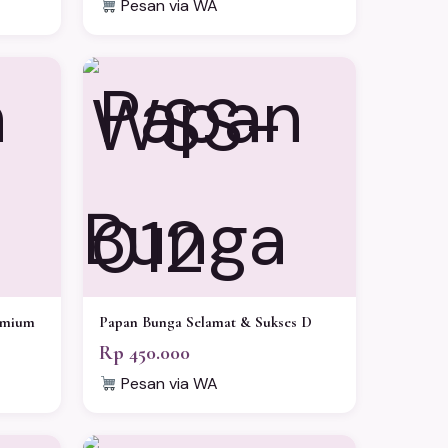
Pesan via WA
WSS-
012
emium
Papan Bunga Selamat & Sukses D
Rp 450.000
Pesan via WA