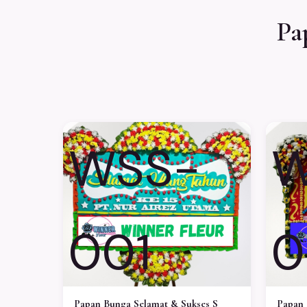
Pa
WSS-
W
001
0
Papan Bunga Selamat & Sukses S
Papan