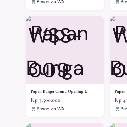
Pesan via WA
Pes
WSS-
W
009
0
Papan Bunga Grand Opening L
Papan 
Rp 3.500.000
Rp 4
Pesan via WA
Pes