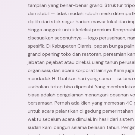
tampilan yang benar-benar grand. Struktur trip
dan stabil — tidak mudah roboh meski ditempatk
dipilih dari stok segar harian: mawar lokal dan impo
hingga anggrek untuk koleksi premium. Komposis
disesuaikan sepenuhnya — logo perusahaan, nam
spesifik. Di Kabupaten Ciamis, papan bunga palin
grand opening toko dan restoran, peresmian kan
jabatan pejabat atau direksi, ulang tahun perus
organisasi, dan acara korporat lainnya. Kami ju
mendadak H-1 bahkan hari yang sama — selama s
usahakan tetap bisa dipenuhi. Yang membedakan W
biasa adalah pengalaman menangani pesanan vo
bersamaan. Pernah ada klien yang memesan 40 
untuk acara pelantikan di gedung pemerintahan 
waktu sebelum acara dimulai. Ini hasil dari siste
sudah kami bangun selama belasan tahun. Pengi