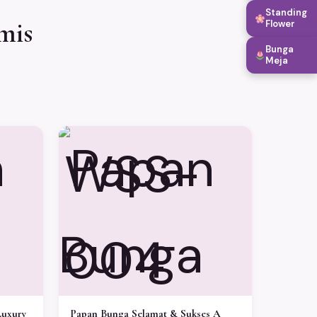
Standing
mis
Flower
Bunga
Meja
WSS-
004
Luxury
Papan Bunga Selamat & Sukses A