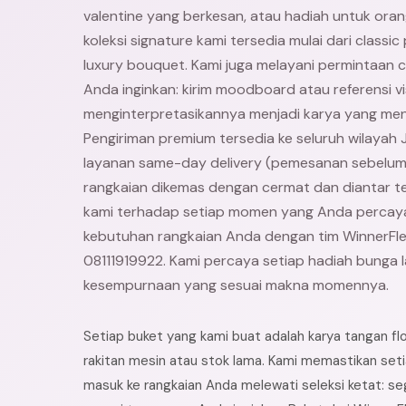
valentine yang berkesan, atau hadiah untuk oran
koleksi signature kami tersedia mulai dari classi
luxury bouquet. Kami juga melayani permintaan
Anda inginkan: kirim moodboard atau referensi vis
menginterpretasikannya menjadi karya yang me
Pengiriman premium tersedia ke seluruh wilaya
layanan same-day delivery (pemesanan sebelum 
rangkaian dikemas dengan cermat dan diantar 
kami terhadap setiap momen yang Anda percaya
kebutuhan rangkaian Anda dengan tim WinnerFl
08111919922. Kami percaya setiap hadiah bunga 
kesempurnaan yang sesuai makna momennya.
Setiap buket yang kami buat adalah karya tangan f
rakitan mesin atau stok lama. Kami memastikan set
masuk ke rangkaian Anda melewati seleksi ketat: se