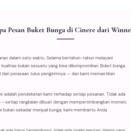
a Pesan Buket Bunga di Cinere dari Winne
anan dalam satu waktu. Selama bertahun-tahun melayani
 kualitas bukan sesuatu yang bisa dikompromikan. Buket bunga
si dari perasaan tulus pengirimnya — dan kami memastikan
re adalah pendekatan kami terhadap setiap pesanan. Tidak ada
ami — setiap rangkaian dibuat dengan mempertimbangkan momen,
ami bukan sekadar menjual bunga; kami membantu Anda
ak ada biaya tersembunyi, tidak ada ongkir kejutan. Harga yang