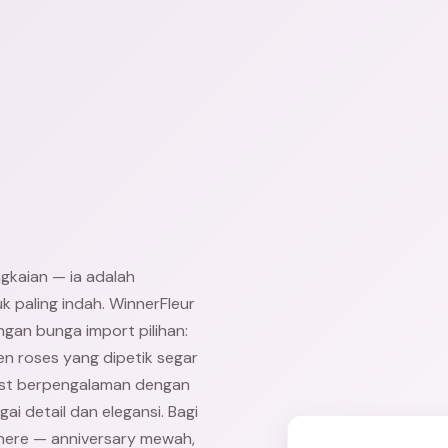
gkaian — ia adalah
 paling indah. WinnerFleur
gan bunga import pilihan:
en roses yang dipetik segar
orist berpengalaman dengan
i detail dan elegansi. Bagi
nere — anniversary mewah,