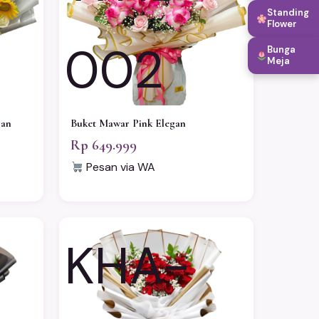
Standing
Flower
002
Bunga
Meja
gan
Buket Mawar Pink Elegan
Rp 649.999
Pesan via WA
KHA-