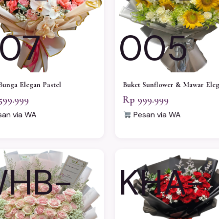
07
005
Bunga Elegan Pastel
Buket Sunflower & Mawar Ele
599.999
Rp 999.999
an via WA
Pesan via WA
HB-
KHA-