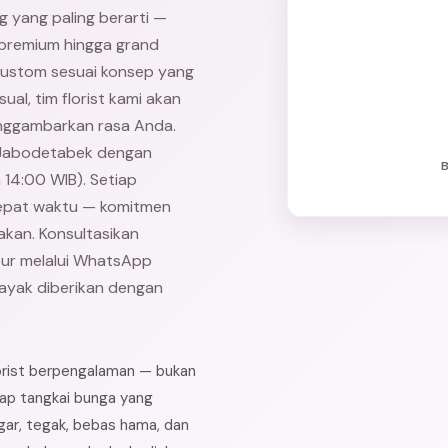
g yang paling berarti —
c premium hingga grand
 custom sesuai konsep yang
ual, tim florist kami akan
nggambarkan rasa Anda.
h Jabodetabek dengan
14:00 WIB). Setiap
tepat waktu — komitmen
kan. Konsultasikan
eur melalui WhatsApp
layak diberikan dengan
lorist berpengalaman — bukan
iap tangkai bunga yang
gar, tegak, bebas hama, dan