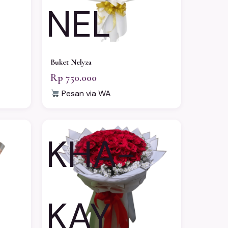
NEL
Buket Nelyza
Rp 750.000
Pesan via WA
KHA-
KAY