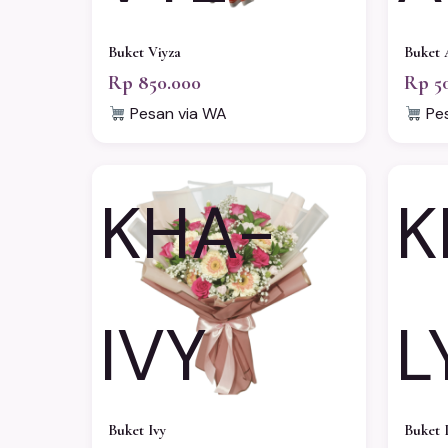
Buket Viyza
Buket 
Rp 850.000
Rp 5
Pesan via WA
Pes
KHA-
K
IVY
L
Buket Ivy
Buket 