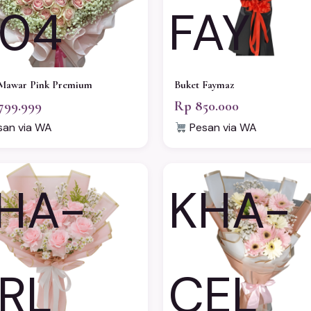
04
FAY
Mawar Pink Premium
Buket Faymaz
799.999
Rp 850.000
an via WA
Pesan via WA
HA-
KHA-
RL
CEL