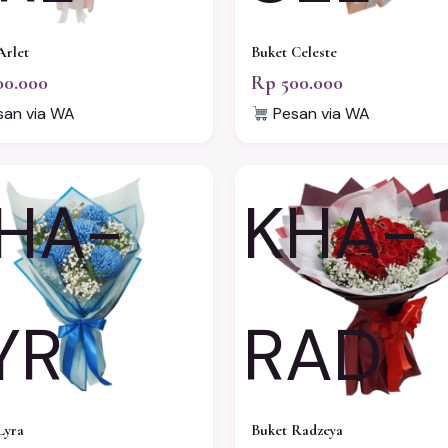
Arlet
Buket Celeste
00.000
Rp 500.000
an via WA
Pesan via WA
HA-
KHA-
YR
RAD
Lyra
Buket Radzeya