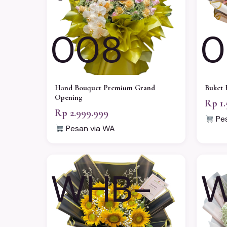
008
0
Hand Bouquet Premium Grand
Buket 
Opening
Rp 1.
Rp 2.999.999
Pes
Pesan via WA
WHB-
W