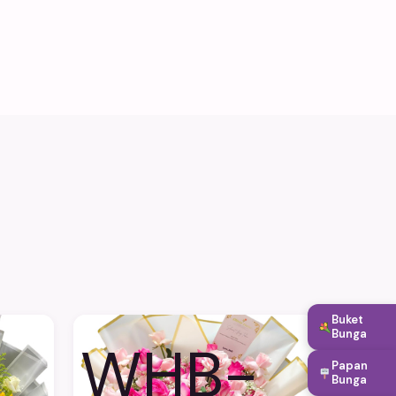
Buket
Bunga
WHB-
Papan
Bunga