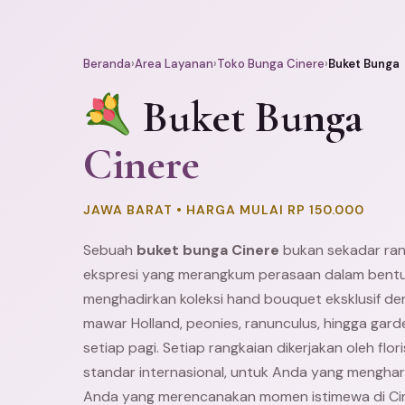
Beranda
›
Area Layanan
›
Toko Bunga Cinere
›
Buket Bunga
Buket Bunga
Cinere
JAWA BARAT • HARGA MULAI RP 150.000
Sebuah
buket bunga Cinere
bukan sekadar ran
ekspresi yang merangkum perasaan dalam bentuk
menghadirkan koleksi hand bouquet eksklusif den
mawar Holland, peonies, ranunculus, hingga gard
setiap pagi. Setiap rangkaian dikerjakan oleh fl
standar internasional, untuk Anda yang mengharga
Anda yang merencanakan momen istimewa di Ci