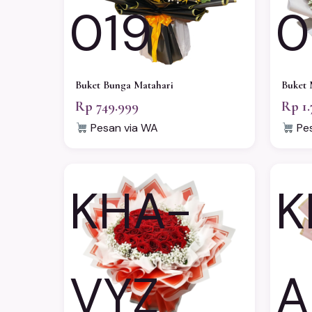
019
0
Buket Bunga Matahari
Buket 
Rp 749.999
Rp 1.
Pesan via WA
Pes
KHA-
K
VYZ
A