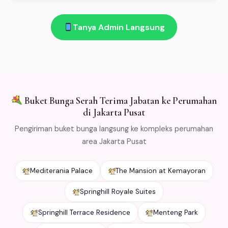
Ada! Garansi segar 100%: bunga layu atau rusak saat
pembayaran. (4) Bunga dikirim sesuai jadwal. Buka 24
diterima di Jakarta Pusat → kami ganti gratis. Salah
jam!
Tanya Admin Langsung
kirim → refund penuh. Kami kemas bunga dengan cold
packaging khusus agar tetap segar selama
pengiriman. Free ongkir min Rp 500.000 untuk area
Jabodetabek.
Buket Bunga Serah Terima Jabatan ke Perumahan
di Jakarta Pusat
Pengiriman buket bunga langsung ke kompleks perumahan
area Jakarta Pusat
Mediterania Palace
The Mansion at Kemayoran
Springhill Royale Suites
Springhill Terrace Residence
Menteng Park