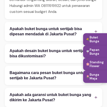
Hubungi admin WA 08111919922 untuk penawaran
custom sesuai budget Anda.
Apakah buket bunga untuk sertijab bisa
+
dipesan mendadak di Jakarta Pusat?
Buket
Bunga
Ya, WinnerFleur menerima pesanan mendadak 24 jam.
Untuk same-day delivery (2–4 jam), pastikan order
Papan
Apakah desain buket bunga untuk sertijab
+
Bunga
sebelum jam 14:00. Tersedia juga layanan express 2–
bisa dikustomisasi?
4 jam untuk area tertentu. Hubungi WA untuk
Standing
Tentu! Kami melayani kustomisasi penuh — mulai
Flower
konfirmasi ketersediaan.
warna bunga, ukuran rangkaian, teks ucapan, hingga
Bagaimana cara pesan buket bunga untuk
+
Bunga
penambahan aksesoris. Konsultasi desain gratis via
sertijab ke Jakarta Pusat?
Meja
WhatsApp 08111919922. Foto referensi sangat
Pesan mudah via WhatsApp 08111919922: (1)
membantu proses kustomisasi.
Ceritakan kebutuhan Anda — kategori, occasion,
Apakah ada garansi untuk buket bunga yang
+
budget, dan alamat tujuan di Jakarta Pusat. (2) Pilih
dikirim ke Jakarta Pusat?
desain dari katalog atau custom. (3) Konfirmasi