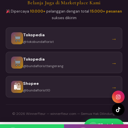
Belanja Juga di Marketplace Kami
Dipercaya
10.000+
pelanggan dengan total
15.000+ pesanan
sukses dikirim
Tokopedia
→
@tokobundaflorist
Tokopedia
→
@bundafloristtangerang
Shopee
🛍
→
@bundaflorist10
© 2026 WinnerFleur — winnerfleur.com — Semua Hak Dilindungi
WhatsApp