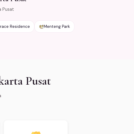
a Pusat
errace Residence
Menteng Park
karta Pusat
a