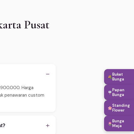
arta Pusat
−
Buket
Bunga
p 900.000. Harga
Papan
Bunga
ntuk penawaran custom
Standing
Flower
Bunga
+
at?
Meja