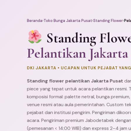
Beranda
›
Toko Bunga Jakarta Pusat
›
Standing Flower
›
Pel
Standing Flow
Pelantikan Jakarta
DKI JAKARTA • UCAPAN UNTUK PEJABAT YANG
Standing flower pelantikan Jakarta Pusat
dar
piece yang tepat untuk acara pelantikan resmi.
komposisi formal: palette netral, bunga premium,
venue resmi atau aula pemerintahan. Custom te
pejabat dan institusi pengirim. Pengiriman dikoo
acara. Pengiriman premium Jabodetabek denga
(pemesanan < 14:00 WIB) dan express 2–4 jam u