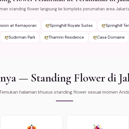
iman standing flower langsung ke kompleks perumahan area Jakart
nsion at Kemayoran
Springhill Royale Suites
Springhill T
Sudirman Park
Thamrin Residence
Casa Domaine
nya — Standing Flower di Ja
Temukan halaman khusus standing flower sesuai momen And