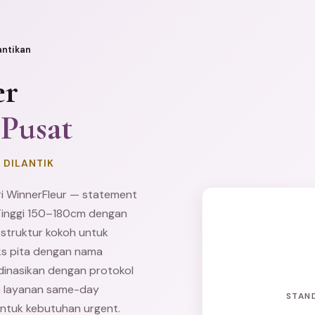
antikan
er
 Pusat
 DILANTIK
i WinnerFleur — statement
 Tinggi 150–180cm dengan
 struktur kokoh untuk
ks pita dengan nama
rdinasikan dengan protokol
n layanan same-day
STAN
ntuk kebutuhan urgent.