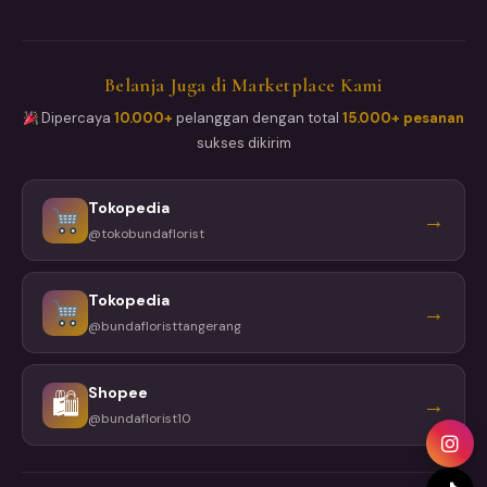
Belanja Juga di Marketplace Kami
Dipercaya
10.000+
pelanggan dengan total
15.000+ pesanan
sukses dikirim
Tokopedia
→
@tokobundaflorist
Tokopedia
→
@bundafloristtangerang
Shopee
🛍
→
@bundaflorist10