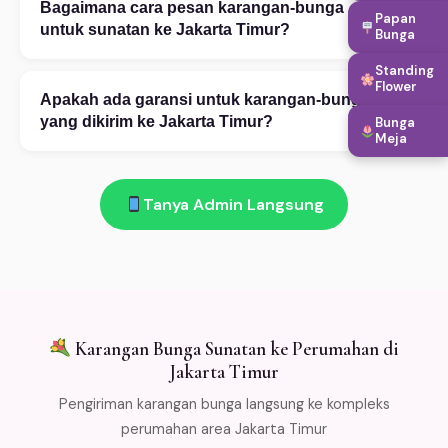
warna bunga, ukuran rangkaian, teks ucapan, hingga
Bagaimana cara pesan karangan-bunga
+
Papan
penambahan aksesoris. Konsultasi desain gratis via
untuk sunatan ke Jakarta Timur?
Bunga
WhatsApp 08111919922. Foto referensi sangat
Pesan mudah via WhatsApp 08111919922: (1)
Standing
membantu proses kustomisasi.
Flower
Ceritakan kebutuhan Anda — kategori, occasion,
Apakah ada garansi untuk karangan-bunga
+
budget, dan alamat tujuan di Jakarta Timur. (2) Pilih
yang dikirim ke Jakarta Timur?
Bunga
Meja
desain dari katalog atau custom. (3) Konfirmasi
Ada! Garansi segar 100%: bunga layu atau rusak saat
pembayaran. (4) Bunga dikirim sesuai jadwal. Buka 24
diterima di Jakarta Timur → kami ganti gratis. Salah
jam!
Tanya Admin Langsung
kirim → refund penuh. Kami kemas bunga dengan cold
packaging khusus agar tetap segar selama
pengiriman. Free ongkir min Rp 500.000 untuk area
Jabodetabek.
Karangan Bunga Sunatan ke Perumahan di
Jakarta Timur
Pengiriman karangan bunga langsung ke kompleks
perumahan area Jakarta Timur