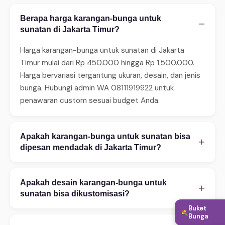
Berapa harga karangan-bunga untuk
−
sunatan di Jakarta Timur?
Harga karangan-bunga untuk sunatan di Jakarta
Timur mulai dari Rp 450.000 hingga Rp 1.500.000.
Harga bervariasi tergantung ukuran, desain, dan jenis
bunga. Hubungi admin WA 08111919922 untuk
penawaran custom sesuai budget Anda.
Apakah karangan-bunga untuk sunatan bisa
+
dipesan mendadak di Jakarta Timur?
Ya, WinnerFleur menerima pesanan mendadak 24 jam.
Untuk same-day delivery (2–4 jam), pastikan order
Apakah desain karangan-bunga untuk
+
sebelum jam 14:00. Tersedia juga layanan express 2–
sunatan bisa dikustomisasi?
4 jam untuk area tertentu. Hubungi WA untuk
Buket
Tentu! Kami melayani kustomisasi penuh — mulai
Bunga
konfirmasi ketersediaan.