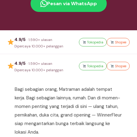
Pesan via WhatsApp
4.9/5
· 1.590+ ulasan
Tokopedia
Shopee
Dipercaya 10.000+ pelanggan
4.9/5
· 1.590+ ulasan
Tokopedia
Shopee
Dipercaya 10.000+ pelanggan
Bagi sebagian orang, Matraman adalah tempat
kerja. Bagi sebagian lainnya, rumah. Dan di momen-
momen penting yang terjadi di sini — ulang tahun,
pernikahan, duka cita, grand opening — WinnerFleur
siap mengantarkan bunga terbaik langsung ke
lokasi Anda.