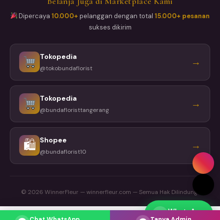
Belanja Juga di Marketplace Kami
Dipercaya
10.000+
pelanggan dengan total
15.000+ pesanan
sukses dikirim
Tokopedia
→
@tokobundaflorist
Tokopedia
→
@bundafloristtangerang
Shopee
🛍
→
@bundaflorist10
© 2026 WinnerFleur — winnerfleur.com — Semua Hak Dilindungi
WhatsApp
Respons cepat
Chat WhatsApp
Tanya Admin