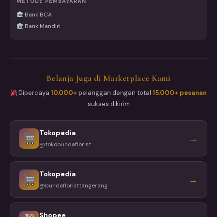
METODE PEMBAYARAN
Bank BCA
Bank Mandiri
Belanja Juga di Marketplace Kami
Dipercaya
10.000+
pelanggan dengan total
15.000+ pesanan
sukses dikirim
Tokopedia
→
@tokobundaflorist
Tokopedia
→
@bundafloristtangerang
Shopee