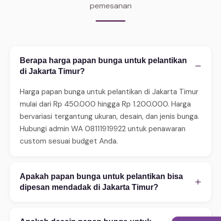
pemesanan
Berapa harga papan bunga untuk pelantikan
−
di Jakarta Timur?
Harga papan bunga untuk pelantikan di Jakarta Timur
mulai dari Rp 450.000 hingga Rp 1.200.000. Harga
bervariasi tergantung ukuran, desain, dan jenis bunga.
Hubungi admin WA 08111919922 untuk penawaran
custom sesuai budget Anda.
Apakah papan bunga untuk pelantikan bisa
+
dipesan mendadak di Jakarta Timur?
Ya, WinnerFleur menerima pesanan mendadak 24 jam.
Untuk same-day delivery (2–4 jam), pastikan order