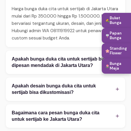
Harga bunga duka cita untuk sertijab di Jakarta Utara
mulai dari Rp 350.000 hingga Rp 1.500.000. Harga
Buket
Bunga
bervariasi tergantung ukuran, desain, dan jenis bunga.
Hubungi admin WA 08111919922 untuk penawaran
Papan
custom sesuai budget Anda.
Bunga
Standing
Flower
Apakah bunga duka cita untuk sertijab bisa
+
Bunga
dipesan mendadak di Jakarta Utara?
Meja
Ya, WinnerFleur menerima pesanan mendadak 24 jam.
Untuk same-day delivery (2–4 jam), pastikan order
Apakah desain bunga duka cita untuk
+
sebelum jam 14:00. Tersedia juga layanan express 2–
sertijab bisa dikustomisasi?
4 jam untuk area tertentu. Hubungi WA untuk
Tentu! Kami melayani kustomisasi penuh — mulai
konfirmasi ketersediaan.
warna bunga, ukuran rangkaian, teks ucapan, hingga
Bagaimana cara pesan bunga duka cita
+
penambahan aksesoris. Konsultasi desain gratis via
untuk sertijab ke Jakarta Utara?
WhatsApp 08111919922. Foto referensi sangat