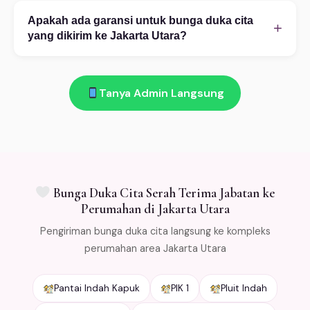
Pesan mudah via WhatsApp 08111919922: (1)
membantu proses kustomisasi.
Ceritakan kebutuhan Anda — kategori, occasion,
Apakah ada garansi untuk bunga duka cita
+
budget, dan alamat tujuan di Jakarta Utara. (2) Pilih
yang dikirim ke Jakarta Utara?
desain dari katalog atau custom. (3) Konfirmasi
Ada! Garansi segar 100%: bunga layu atau rusak saat
pembayaran. (4) Bunga dikirim sesuai jadwal. Buka 24
diterima di Jakarta Utara → kami ganti gratis. Salah
jam!
Tanya Admin Langsung
kirim → refund penuh. Kami kemas bunga dengan cold
packaging khusus agar tetap segar selama
pengiriman. Free ongkir min Rp 500.000 untuk area
Jabodetabek.
Bunga Duka Cita Serah Terima Jabatan ke
Perumahan di Jakarta Utara
Pengiriman bunga duka cita langsung ke kompleks
perumahan area Jakarta Utara
Pantai Indah Kapuk
PIK 1
Pluit Indah