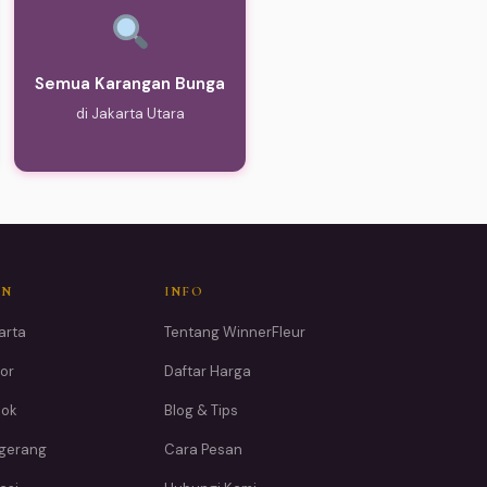
Semua Karangan Bunga
di Jakarta Utara
AN
INFO
arta
Tentang WinnerFleur
or
Daftar Harga
pok
Blog & Tips
ngerang
Cara Pesan