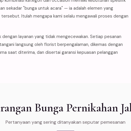
p kombinasi kategori dan occasion memiliki kebutuhan spesifik
an sekadar "bunga untuk acara" — ia adalah elemen yang
ersebut. Itulah mengapa kami selalu mengawali proses dengan
k dengan layanan yang tidak mengecewakan. Setiap pesanan
itangani langsung oleh florist berpengalaman, dikemas dengan
na saat diterima, dan disertai garansi kepuasan pelanggan
angan Bunga Pernikahan Jak
Pertanyaan yang sering ditanyakan seputar pemesanan