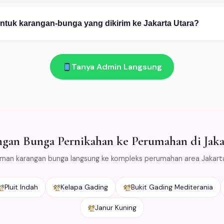
pp 08111919922: (1) Ceritakan kebutuhan Anda — kategori, occas
 (2) Pilih desain dari katalog atau custom. (3) Konfirmasi pembayar
ntuk karangan-bunga yang dikirim ke Jakarta Utara?
am!
 bunga layu atau rusak saat diterima di Jakarta Utara → kami gant
as bunga dengan cold packaging khusus agar tetap segar selama 
Tanya Admin Langsung
area Jabodetabek.
gan Bunga Pernikahan ke Perumahan di Jaka
iman karangan bunga langsung ke kompleks perumahan area Jakart
Pluit Indah
Kelapa Gading
Bukit Gading Mediterania
Janur Kuning