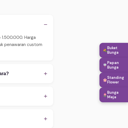
−
p 1.500.000. Harga
ntuk penawaran custom
Buket
Bunga
Papan
Bunga
+
ara?
Standing
Flower
 pastikan order
Bunga
WA untuk konfirmasi
+
Meja
apan, hingga penambahan
embantu proses
+