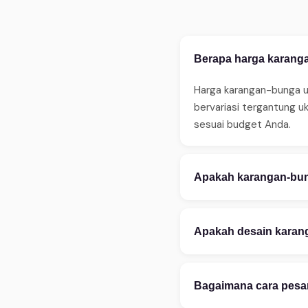
Berapa harga karanga
Harga karangan-bunga un
bervariasi tergantung u
sesuai budget Anda.
Apakah karangan-bung
Ya, WinnerFleur meneri
sebelum jam 14:00. Ters
Apakah desain karang
ketersediaan.
Tentu! Kami melayani ku
aksesoris. Konsultasi d
Bagaimana cara pesan
kustomisasi.