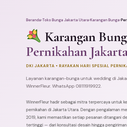
Beranda
›
Toko Bunga Jakarta Utara
›
Karangan Bunga
›
Per
Karangan Bung
Pernikahan Jakart
DKI JAKARTA • RAYAKAN HARI SPESIAL PERNI
Layanan karangan-bunga untuk wedding di Jaka
WinnerFleur. WhatsApp 08111919922.
WinnerFleur hadir sebagai mitra terpercaya untuk 
pernikahan di Jakarta Utara. Dengan pengalaman mel
2019, kami memastikan setiap pesanan ditangani de
tertinggi — dari konsultasi desain hingga pengirima