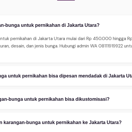
n-bunga untuk pernikahan di Jakarta Utara?
tuk pernikahan di Jakarta Utara mulai dari Rp 450.000 hingga R
kuran, desain, dan jenis bunga. Hubungi admin WA 08111919922 u
a untuk pernikahan bisa dipesan mendadak di Jakarta Ut
ma pesanan mendadak 24 jam. Untuk same-day delivery (2–4 jam),
edia juga layanan express 2–4 jam untuk area tertentu. Hubungi 
an-bunga untuk pernikahan bisa dikustomisasi?
stomisasi penuh — mulai warna bunga, ukuran rangkaian, teks uc
esain gratis via WhatsApp 08111919922. Foto referensi sangat m
 karangan-bunga untuk pernikahan ke Jakarta Utara?