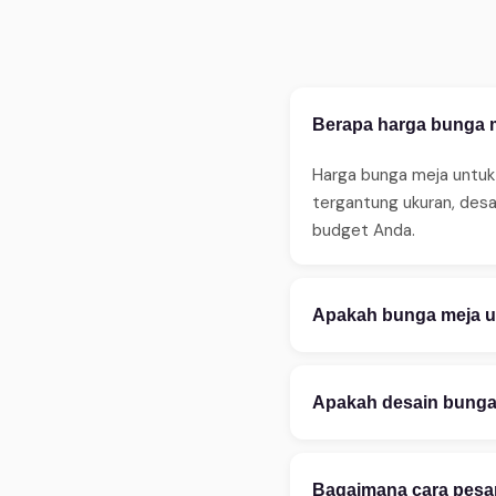
Berapa harga bunga me
Harga bunga meja untuk 
tergantung ukuran, des
budget Anda.
Apakah bunga meja un
Ya, WinnerFleur meneri
sebelum jam 14:00. Ters
Apakah desain bunga 
ketersediaan.
Tentu! Kami melayani ku
aksesoris. Konsultasi d
Bagaimana cara pesan