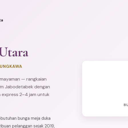
ta
 Utara
ASUNGKAWA
semayaman — rangkaian
mium Jabodetabek dengan
 express 2–4 jam untuk
B
kebutuhan bunga meja duka
ribuan pelanggan sejak 2019,