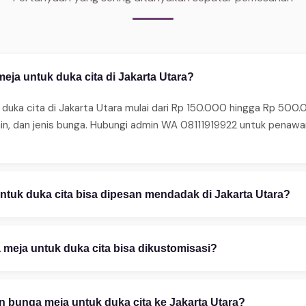
ja untuk duka cita di Jakarta Utara?
duka cita di Jakarta Utara mulai dari Rp 150.000 hingga Rp 500.0
ain, dan jenis bunga. Hubungi admin WA 08111919922 untuk penaw
tuk duka cita bisa dipesan mendadak di Jakarta Utara?
ma pesanan mendadak 24 jam. Untuk same-day delivery (2–4 jam),
edia juga layanan express 2–4 jam untuk area tertentu. Hubungi 
meja untuk duka cita bisa dikustomisasi?
stomisasi penuh — mulai warna bunga, ukuran rangkaian, teks uc
esain gratis via WhatsApp 08111919922. Foto referensi sangat m
 bunga meja untuk duka cita ke Jakarta Utara?