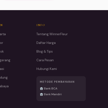
AN
INFO
arta
Tentang WinnerFleur
or
Daftar Harga
pok
Blog & Tips
ngerang
Cara Pesan
asi
Hubungi Kami
ndung
METODE PEMBAYARAN
rabaya
Bank BCA
Bank Mandiri