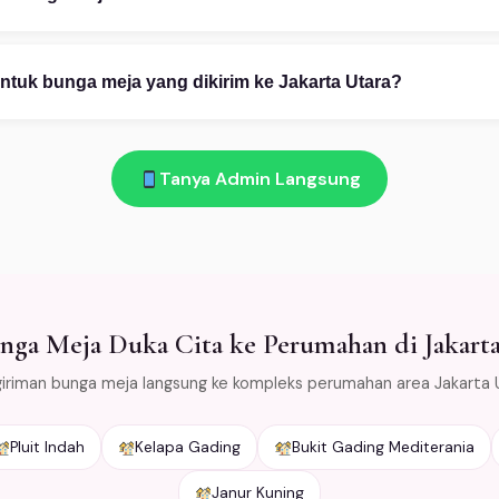
pp 08111919922: (1) Ceritakan kebutuhan Anda — kategori, occas
 (2) Pilih desain dari katalog atau custom. (3) Konfirmasi pembayar
ntuk bunga meja yang dikirim ke Jakarta Utara?
am!
 bunga layu atau rusak saat diterima di Jakarta Utara → kami gant
as bunga dengan cold packaging khusus agar tetap segar selama 
Tanya Admin Langsung
area Jabodetabek.
ga Meja Duka Cita ke Perumahan di Jakarta
iriman bunga meja langsung ke kompleks perumahan area Jakarta 
Pluit Indah
Kelapa Gading
Bukit Gading Mediterania
Janur Kuning