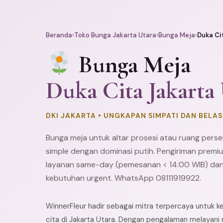
Beranda
›
Toko Bunga Jakarta Utara
›
Bunga Meja
›
Duka Ci
Bunga Meja
Duka Cita Jakarta
DKI JAKARTA • UNGKAPAN SIMPATI DAN BEL
Bunga meja untuk altar prosesi atau ruang per
simple dengan dominasi putih. Pengiriman pre
layanan same-day (pemesanan < 14:00 WIB) dan
kebutuhan urgent. WhatsApp 08111919922.
WinnerFleur hadir sebagai mitra terpercaya untuk 
cita di Jakarta Utara. Dengan pengalaman melayani 