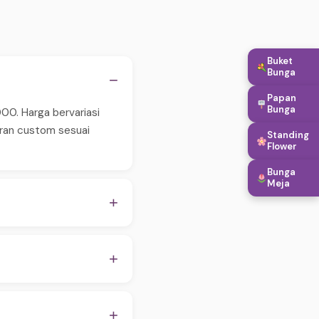
Buket
Bunga
−
Papan
Bunga
00. Harga bervariasi
aran custom sesuai
Standing
Flower
Bunga
Meja
+
 pastikan order
WA untuk konfirmasi
+
apan, hingga penambahan
embantu proses
+