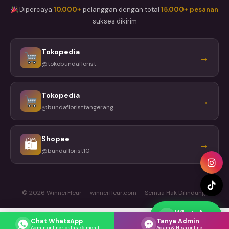
Dipercaya
10.000+
pelanggan dengan total
15.000+ pesanan
sukses dikirim
Tokopedia
→
@tokobundaflorist
Tokopedia
→
@bundafloristtangerang
Shopee
🛍
→
@bundaflorist10
© 2026 WinnerFleur — winnerfleur.com — Semua Hak Dilindungi
WhatsApp
Respons cepat
Chat WhatsApp
Tanya Admin
Admin online · balas <5 menit
Adam & Nisa online