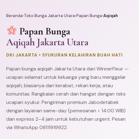
Beranda
›
Toko Bunga Jakarta Utara
›
Papan Bunga
›
Aqiqah
Papan Bunga
Aqiqah Jakarta Utara
DKI JAKARTA • SYUKURAN KELAHIRAN BUAH HATI
Papan bunga aqiqah Jakarta Utara dari WinnerFleur —
ucapan selamat untuk keluarga yang baru menggelar
aqiqah, biasanya dari kerabat, rekan kerja, atau
komunitas. Rangkaian cerah dan hangat dengan teks
ucapan syukur. Pengiriman premium Jabodetabek
dengan layanan same-day (pemesanan < 14:00 WIB)
dan express 2–4 jam untuk kebutuhan urgent. Pesan
via WhatsApp 08111919922.