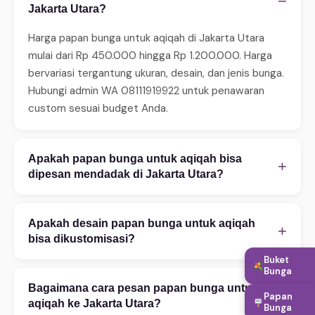
−
Jakarta Utara?
Harga papan bunga untuk aqiqah di Jakarta Utara
mulai dari Rp 450.000 hingga Rp 1.200.000. Harga
bervariasi tergantung ukuran, desain, dan jenis bunga.
Hubungi admin WA 08111919922 untuk penawaran
custom sesuai budget Anda.
Apakah papan bunga untuk aqiqah bisa
+
dipesan mendadak di Jakarta Utara?
Ya, WinnerFleur menerima pesanan mendadak 24 jam.
Untuk same-day delivery (2–4 jam), pastikan order
Apakah desain papan bunga untuk aqiqah
+
sebelum jam 14:00. Tersedia juga layanan express 2–
bisa dikustomisasi?
4 jam untuk area tertentu. Hubungi WA untuk
Buket
Tentu! Kami melayani kustomisasi penuh — mulai
Bunga
konfirmasi ketersediaan.
warna bunga, ukuran rangkaian, teks ucapan, hingga
Bagaimana cara pesan papan bunga untuk
+
Papan
penambahan aksesoris. Konsultasi desain gratis via
aqiqah ke Jakarta Utara?
Bunga