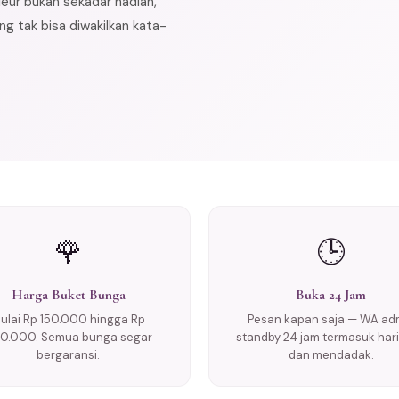
leur bukan sekadar hadiah,
g tak bisa diwakilkan kata-
🌹
🕒
Harga Buket Bunga
Buka 24 Jam
ulai Rp 150.000 hingga Rp
Pesan kapan saja — WA ad
0.000. Semua bunga segar
standby 24 jam termasuk hari 
bergaransi.
dan mendadak.