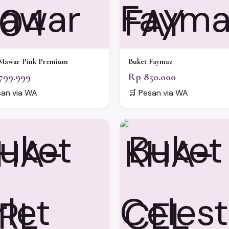
04
FAY
Mawar Pink Premium
Buket Faymaz
799.999
Rp 850.000
san via WA
🛒 Pesan via WA
HA-
KHA-
RL
CEL