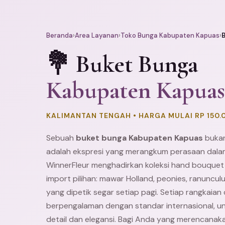
Beranda
›
Area Layanan
›
Toko Bunga Kabupaten Kapuas
›
💐 Buket Bunga
Kabupaten Kapuas
KALIMANTAN TENGAH • HARGA MULAI RP 150.
Sebuah
buket bunga Kabupaten Kapuas
bukan
adalah ekspresi yang merangkum perasaan dalam
WinnerFleur menghadirkan koleksi hand bouquet
import pilihan: mawar Holland, peonies, ranuncul
yang dipetik segar setiap pagi. Setiap rangkaian d
berpengalaman dengan standar internasional, 
detail dan elegansi. Bagi Anda yang merencana