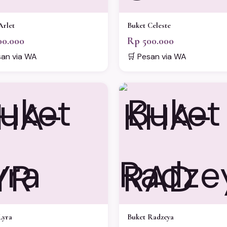
Arlet
Buket Celeste
00.000
Rp 500.000
san via WA
🛒 Pesan via WA
HA-
KHA-
YR
RAD
Lyra
Buket Radzeya