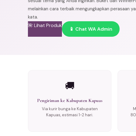
sesuai tema yang Anda inginkan. Buket dari WinnerF
melainkan cara terbaik mengungkapkan perasaan yan
kata.
🌺 Lihat Produk
📱 Chat WA Admin
🚚
Pengiriman ke Kabupaten Kapuas
Via kurir bunga ke Kabupaten
M
Kapuas, estimasi 1-2 hari.
80