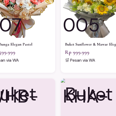
07
005
Bunga Elegan Pastel
Buket Sunflower & Mawar Ele
599.999
Rp 999.999
san via WA
🛒 Pesan via WA
HB-
KHA-