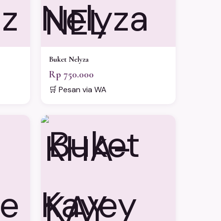
NEL
Buket Nelyza
Rp 750.000
🛒 Pesan via WA
KHA-
KAY