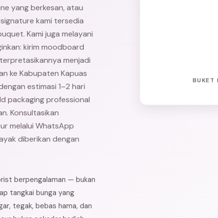
ne yang berkesan, atau
 signature kami tersedia
ouquet. Kami juga melayani
inkan: kirim moodboard
interpretasikannya menjadi
man ke Kabupaten Kapuas
BUKET 
, dengan estimasi 1–2 hari
ld packaging professional
an. Konsultasikan
eur melalui WhatsApp
layak diberikan dengan
lorist berpengalaman — bukan
iap tangkai bunga yang
gar, tegak, bebas hama, dan