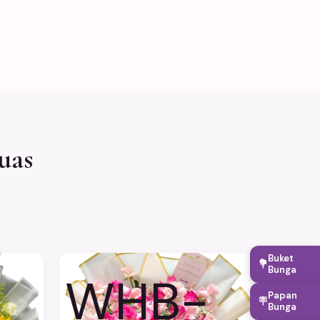
uas
Buket
💐
Bunga
WHB-
Papan
🪧
Bunga