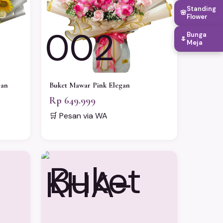
Standing
🌸
Flower
002
Bunga
🌷
Meja
gan
Buket Mawar Pink Elegan
Rp 649.999
🛒 Pesan via WA
KHA-