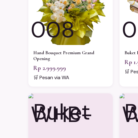
008
0
Hand Bouquet Premium Grand
Buket 
Opening
Rp 1.
Rp 2.999.999
🛒 Pe
🛒 Pesan via WA
WHB-
W