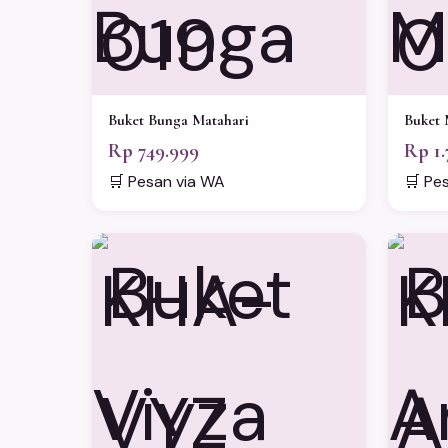
019
0
Buket Bunga Matahari
Buket 
Rp 749.999
Rp 1.
🛒 Pesan via WA
🛒 Pe
KHA-
K
VYZ
A