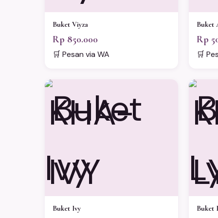
Buket Viyza
Buket 
Rp 850.000
Rp 5
🛒 Pesan via WA
🛒 Pe
KHA-
K
IVY
L
Buket Ivy
Buket 