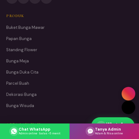
PRODUK
Buket Bunga Mawar
Papan Bunga
Standing Flower
Bunga Meja
Bunga Duka Cita
Parcel Buah
Dekorasi Bunga
Bunga Wisuda
WhatsApp
AREA LAYANAN
Respons cepat
Chat WhatsApp
Tanya Admin
Admin online · balas <5 menit
Adam & Nisa online
Toko Bunga Jakarta