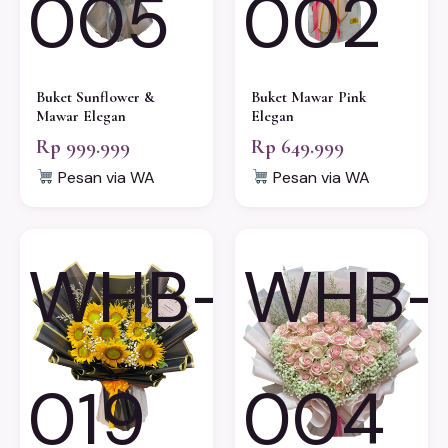
005
002
Buket Sunflower &
Buket Mawar Pink
Mawar Elegan
Elegan
Rp 999.999
Rp 649.999
Pesan via WA
Pesan via WA
WHB-
WHB-
019
004