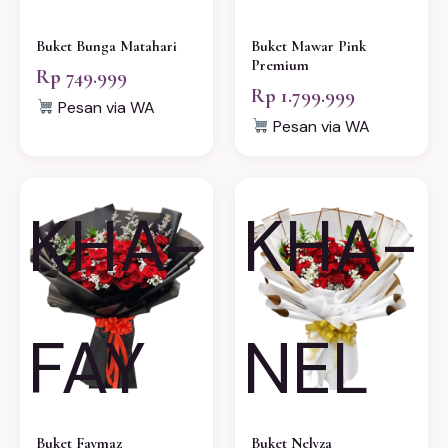
Buket Bunga Matahari
Buket Mawar Pink
Premium
Rp 749.999
Rp 1.799.999
Pesan via WA
Pesan via WA
KHA-
KHA-
FAY
NEL
Buket Faymaz
Buket Nelyza