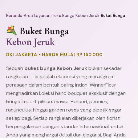
Beranda
›
Area Layanan
›
Toko Bunga Kebon Jeruk
›
Buket Bunga
Buket Bunga
Kebon Jeruk
DKI JAKARTA • HARGA MULAI RP 150.000
Sebuah
buket bunga Kebon Jeruk
bukan sekadar
rangkaian — ia adalah ekspresi yang merangkum
perasaan dalam bentuk paling indah. WinnerFleur
menghadirkan koleksi hand bouquet eksklusif dengan
bunga import pilihan: mawar Holland, peonies,
ranunculus, hingga garden roses yang dipetik segar
setiap pagi. Setiap rangkaian dikerjakan oleh florist
berpengalaman dengan standar internasional, untuk
Anda yang menghargai detail dan elegansi. Bagi Anda