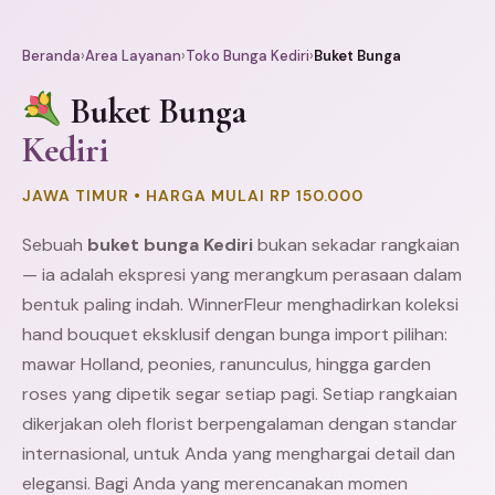
Beranda
›
Area Layanan
›
Toko Bunga Kediri
›
Buket Bunga
Buket Bunga
Kediri
JAWA TIMUR • HARGA MULAI RP 150.000
Sebuah
buket bunga Kediri
bukan sekadar rangkaian
— ia adalah ekspresi yang merangkum perasaan dalam
bentuk paling indah. WinnerFleur menghadirkan koleksi
hand bouquet eksklusif dengan bunga import pilihan:
mawar Holland, peonies, ranunculus, hingga garden
roses yang dipetik segar setiap pagi. Setiap rangkaian
dikerjakan oleh florist berpengalaman dengan standar
internasional, untuk Anda yang menghargai detail dan
elegansi. Bagi Anda yang merencanakan momen