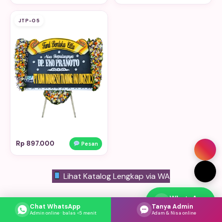
JTP-05
Rp 897.000
Pesan
Lihat Katalog Lengkap via WA
WhatsApp
Respons cepat
Chat WhatsApp
Tanya Admin
Admin online · balas <5 menit
Adam & Nisa online