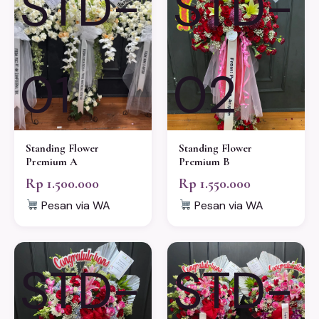
STD-
STD-
01
02
Standing Flower
Standing Flower
Premium A
Premium B
Rp 1.500.000
Rp 1.550.000
Pesan via WA
Pesan via WA
STD-
STD-