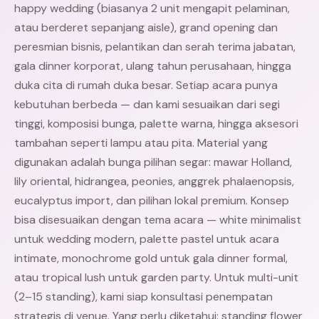
happy wedding (biasanya 2 unit mengapit pelaminan,
atau berderet sepanjang aisle), grand opening dan
peresmian bisnis, pelantikan dan serah terima jabatan,
gala dinner korporat, ulang tahun perusahaan, hingga
duka cita di rumah duka besar. Setiap acara punya
kebutuhan berbeda — dan kami sesuaikan dari segi
tinggi, komposisi bunga, palette warna, hingga aksesori
tambahan seperti lampu atau pita. Material yang
digunakan adalah bunga pilihan segar: mawar Holland,
lily oriental, hidrangea, peonies, anggrek phalaenopsis,
eucalyptus import, dan pilihan lokal premium. Konsep
bisa disesuaikan dengan tema acara — white minimalist
untuk wedding modern, palette pastel untuk acara
intimate, monochrome gold untuk gala dinner formal,
atau tropical lush untuk garden party. Untuk multi-unit
(2–15 standing), kami siap konsultasi penempatan
strategis di venue. Yang perlu diketahui: standing flower