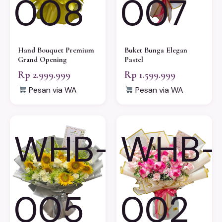
008
007
Hand Bouquet Premium
Buket Bunga Elegan
Grand Opening
Pastel
Rp 2.999.999
Rp 1.599.999
Pesan via WA
Pesan via WA
WHB-
WHB-
005
002