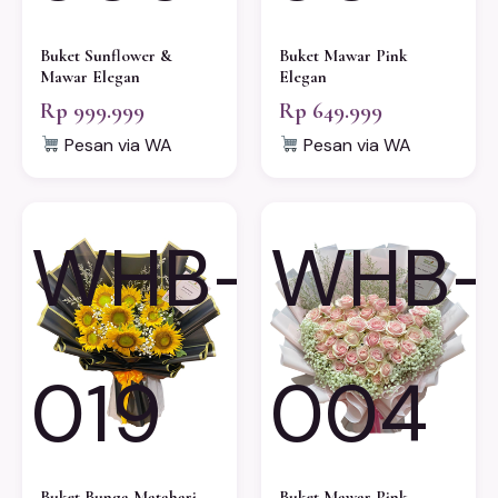
Buket Sunflower &
Buket Mawar Pink
Mawar Elegan
Elegan
Rp 999.999
Rp 649.999
Pesan via WA
Pesan via WA
WHB-
WHB-
019
004
Buket Bunga Matahari
Buket Mawar Pink