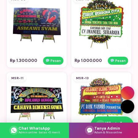
Rp 1.300.000
Rp 1.000.000
Pesan
Pesan
MSR-11
MSR-13
WhatsApp
Respons cepat
Chat WhatsApp
Tanya Admin
Admin online · balas <5 menit
Adam & Nisa online