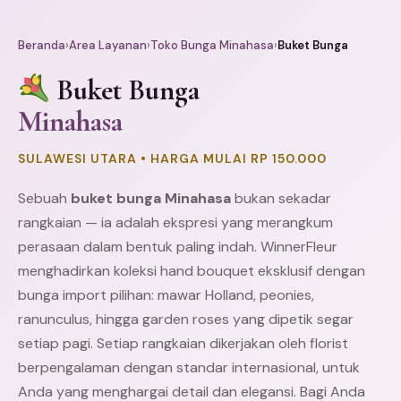
Beranda
›
Area Layanan
›
Toko Bunga Minahasa
›
Buket Bunga
Buket Bunga
Minahasa
SULAWESI UTARA • HARGA MULAI RP 150.000
Sebuah
buket bunga Minahasa
bukan sekadar
rangkaian — ia adalah ekspresi yang merangkum
perasaan dalam bentuk paling indah. WinnerFleur
menghadirkan koleksi hand bouquet eksklusif dengan
bunga import pilihan: mawar Holland, peonies,
ranunculus, hingga garden roses yang dipetik segar
setiap pagi. Setiap rangkaian dikerjakan oleh florist
berpengalaman dengan standar internasional, untuk
Anda yang menghargai detail dan elegansi. Bagi Anda