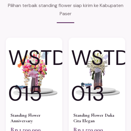
Pilihan terbaik standing flower siap kirim ke Kabupaten
Paser
WSTD-
WSTD
015
013
Standing Flower
Standing Flower Duka
Anniversary
Cita Elegan
Rp 1.500.000
Rp 1.550.000