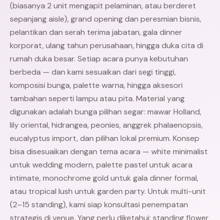
(biasanya 2 unit mengapit pelaminan, atau berderet
sepanjang aisle), grand opening dan peresmian bisnis,
pelantikan dan serah terima jabatan, gala dinner
korporat, ulang tahun perusahaan, hingga duka cita di
rumah duka besar. Setiap acara punya kebutuhan
berbeda — dan kami sesuaikan dari segi tinggi,
komposisi bunga, palette warna, hingga aksesori
tambahan seperti lampu atau pita. Material yang
digunakan adalah bunga pilihan segar: mawar Holland,
lily oriental, hidrangea, peonies, anggrek phalaenopsis,
eucalyptus import, dan pilihan lokal premium. Konsep
bisa disesuaikan dengan tema acara — white minimalist
untuk wedding modern, palette pastel untuk acara
intimate, monochrome gold untuk gala dinner formal,
atau tropical lush untuk garden party. Untuk multi-unit
(2–15 standing), kami siap konsultasi penempatan
strategis di venue. Yang perlu diketahui: standing flower