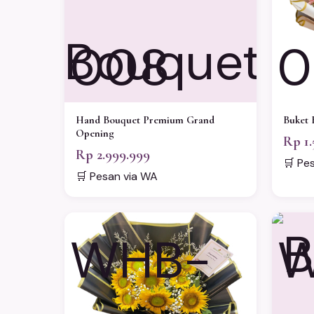
008
0
Hand Bouquet Premium Grand
Buket 
Opening
Rp 1.
Rp 2.999.999
🛒 Pe
🛒 Pesan via WA
WHB-
W