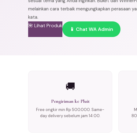
sesuai tema yang Anda inginkan. Buket dari WinnerF
melainkan cara terbaik mengungkapkan perasaan yan
kata.
🌺 Lihat Produk
📱 Chat WA Admin
🚚
Pengiriman ke Pluit
Free ongkir min Rp 500.000. Same-
M
day delivery sebelum jam 14:00.
80