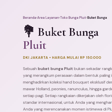
Beranda
›
Area Layanan
›
Toko Bunga Pluit
›
Buket Bunga
💐 Buket Bunga
Pluit
DKI JAKARTA • HARGA MULAI RP 150.000
Sebuah
buket bunga Pluit
bukan sekadar rangka
yang merangkum perasaan dalam bentuk paling i
menghadirkan koleksi hand bouquet eksklusif den
mawar Holland, peonies, ranunculus, hingga gard
setiap pagi. Setiap rangkaian dikerjakan oleh fl
standar internasional, untuk Anda yang mengharga
Anda yang merencanakan momen istimewa di Plu