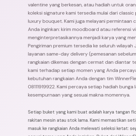
valentine yang berkesan, atau hadiah untuk oran
koleksi signature kami tersedia mulai dari classi
luxury bouquet. Kami juga melayani permintaan
Anda inginkan: kirim moodboard atau referensi vis
menginterpretasikannya menjadi karya yang me
Pengiriman premium tersedia ke seluruh wilaya
layanan same-day delivery (pemesanan sebelum 
rangkaian dikemas dengan cermat dan diantar 
kami terhadap setiap momen yang Anda percaya
kebutuhan rangkaian Anda dengan tim WinnerFl
08111919922. Kami percaya setiap hadiah bunga 
kesempurnaan yang sesuai makna momennya.
Setiap buket yang kami buat adalah karya tangan f
rakitan mesin atau stok lama. Kami memastikan set
masuk ke rangkaian Anda melewati seleksi ketat: se