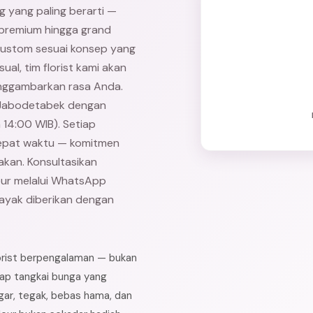
g yang paling berarti —
c premium hingga grand
 custom sesuai konsep yang
ual, tim florist kami akan
nggambarkan rasa Anda.
h Jabodetabek dengan
14:00 WIB). Setiap
tepat waktu — komitmen
kan. Konsultasikan
eur melalui WhatsApp
layak diberikan dengan
lorist berpengalaman — bukan
iap tangkai bunga yang
gar, tegak, bebas hama, dan