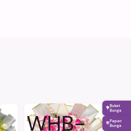
Buket
💐
Bunga
WHB-
Papan
🪧
Bunga