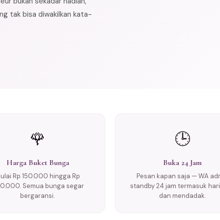
leur bukan sekadar hadiah,
g tak bisa diwakilkan kata-
🌹
🕒
Harga Buket Bunga
Buka 24 Jam
ulai Rp 150.000 hingga Rp
Pesan kapan saja — WA ad
0.000. Semua bunga segar
standby 24 jam termasuk hari 
bergaransi.
dan mendadak.