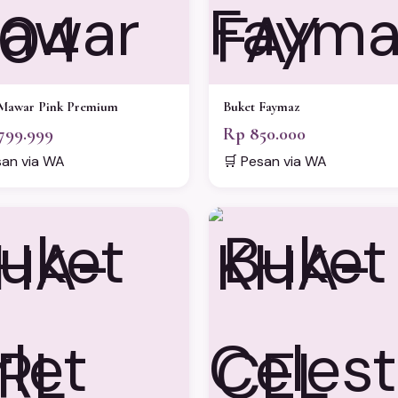
04
FAY
Mawar Pink Premium
Buket Faymaz
799.999
Rp 850.000
san via WA
🛒 Pesan via WA
HA-
KHA-
RL
CEL