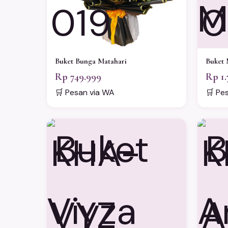
019
0
Buket Bunga Matahari
Buket 
Rp 749.999
Rp 1.
🛒 Pesan via WA
🛒 Pe
KHA-
K
VYZ
A