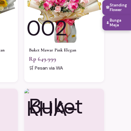
Standing
🌸
Flower
002
Bunga
🌷
Meja
gan
Buket Mawar Pink Elegan
Rp 649.999
🛒 Pesan via WA
KHA-