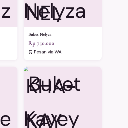
NEL
Buket Nelyza
Rp 750.000
🛒 Pesan via WA
KHA-
KAY