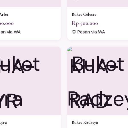
Arlet
Buket Celeste
00.000
Rp 500.000
san via WA
🛒 Pesan via WA
HA-
KHA-
YR
RAD
Lyra
Buket Radzeya