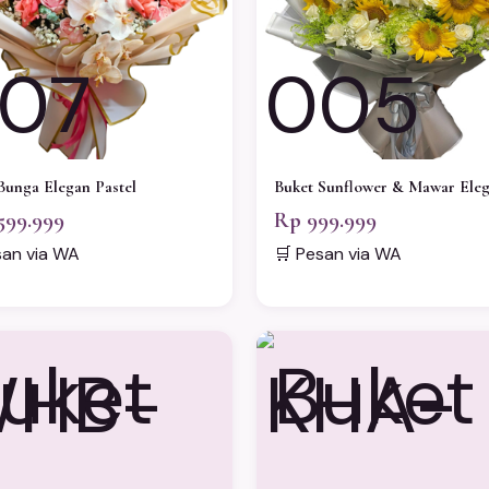
07
005
Bunga Elegan Pastel
Buket Sunflower & Mawar Ele
599.999
Rp 999.999
san via WA
🛒 Pesan via WA
HB-
KHA-