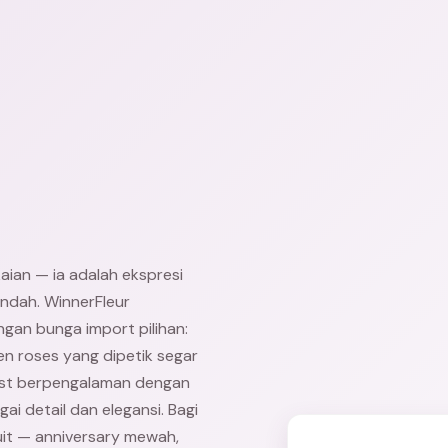
ian — ia adalah ekspresi
ndah. WinnerFleur
gan bunga import pilihan:
en roses yang dipetik segar
orist berpengalaman dengan
i detail dan elegansi. Bagi
it — anniversary mewah,