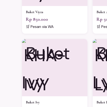
Buket Viyza
Buket 
Rp 850.000
Rp 5
🛒 Pesan via WA
🛒 Pe
KHA-
K
IVY
L
Buket Ivy
Buket 