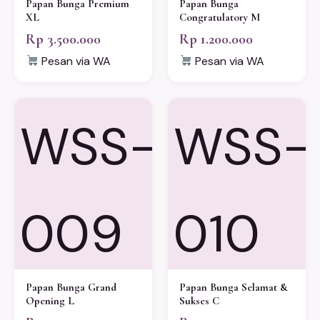
Papan Bunga Premium
Papan Bunga
XL
Congratulatory M
Rp 3.500.000
Rp 1.200.000
Pesan via WA
Pesan via WA
WSS-
WSS-
009
010
Papan Bunga Grand
Papan Bunga Selamat &
Opening L
Sukses C