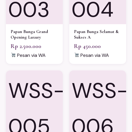
003
004
Papan Bunga Grand
Papan Bunga Selamat &
Opening Luxury
Sukses A
Rp 2.500.000
Rp 450.000
Pesan via WA
Pesan via WA
WSS-
WSS-
005
006