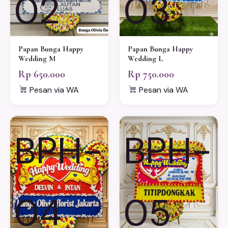
02
03
Papan Bunga Happy
Papan Bunga Happy
Wedding M
Wedding L
Rp 650.000
Rp 750.000
Pesan via WA
Pesan via WA
BPH-
BPH-
04
05