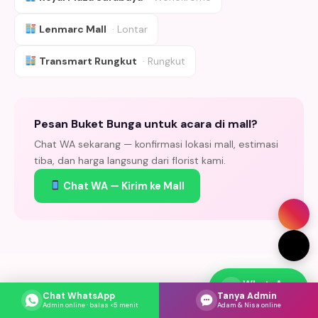
Lenmarc Mall
· Lontar
Transmart Rungkut
· Rungkut
Pesan Buket Bunga untuk acara di mall?
Chat WA sekarang — konfirmasi lokasi mall, estimasi
tiba, dan harga langsung dari florist kami.
Chat WA — Kirim ke Mall
WhatsApp
Respons cepat
Chat WhatsApp
Tanya Admin
Katalog Foto Buket Bunga di Surabaya
Admin online · balas <5 menit
Adam & Nisa online