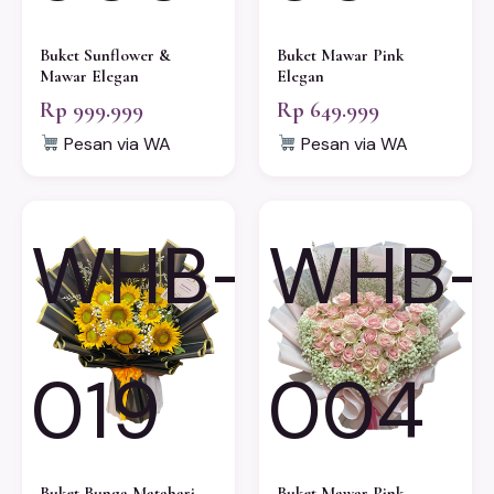
Buket Sunflower &
Buket Mawar Pink
Mawar Elegan
Elegan
Rp 999.999
Rp 649.999
Pesan via WA
Pesan via WA
WHB-
WHB-
019
004
Buket Bunga Matahari
Buket Mawar Pink