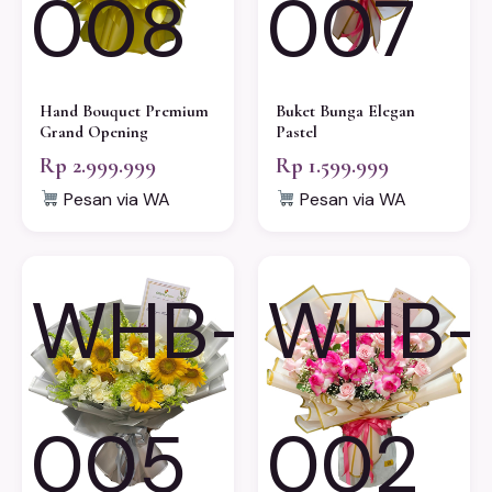
008
007
Hand Bouquet Premium
Buket Bunga Elegan
Grand Opening
Pastel
Rp 2.999.999
Rp 1.599.999
Pesan via WA
Pesan via WA
WHB-
WHB-
005
002