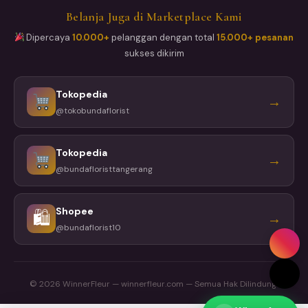
Belanja Juga di Marketplace Kami
Dipercaya
10.000+
pelanggan dengan total
15.000+ pesanan
sukses dikirim
Tokopedia
→
@tokobundaflorist
Tokopedia
→
@bundafloristtangerang
Shopee
🛍
→
@bundaflorist10
© 2026 WinnerFleur — winnerfleur.com — Semua Hak Dilindungi