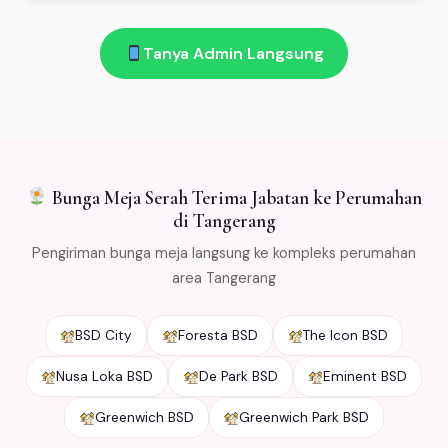
Ada! Garansi segar 100%: bunga layu atau rusak saat
pembayaran. (4) Bunga dikirim sesuai jadwal. Buka 24
diterima di Tangerang → kami ganti gratis. Salah kirim
jam!
Tanya Admin Langsung
→ refund penuh. Kami kemas bunga dengan cold
packaging khusus agar tetap segar selama
pengiriman. Free ongkir min Rp 500.000 untuk area
Jabodetabek.
Bunga Meja Serah Terima Jabatan ke Perumahan
di Tangerang
Pengiriman bunga meja langsung ke kompleks perumahan
area Tangerang
BSD City
Foresta BSD
The Icon BSD
Nusa Loka BSD
De Park BSD
Eminent BSD
Greenwich BSD
Greenwich Park BSD