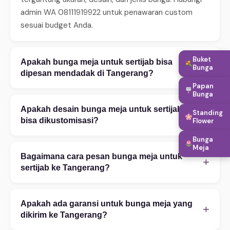
admin WA 08111919922 untuk penawaran custom
sesuai budget Anda.
Buket
Apakah bunga meja untuk sertijab bisa
+
Bunga
dipesan mendadak di Tangerang?
Papan
Ya, WinnerFleur menerima pesanan mendadak 24 jam.
Bunga
Untuk same-day delivery (2–4 jam), pastikan order
Apakah desain bunga meja untuk sertijab
Standing
+
sebelum jam 14:00. Tersedia juga layanan express 2–
bisa dikustomisasi?
Flower
4 jam untuk area tertentu. Hubungi WA untuk
Bunga
Tentu! Kami melayani kustomisasi penuh — mulai
konfirmasi ketersediaan.
Meja
warna bunga, ukuran rangkaian, teks ucapan, hingga
Bagaimana cara pesan bunga meja untuk
+
penambahan aksesoris. Konsultasi desain gratis via
sertijab ke Tangerang?
WhatsApp 08111919922. Foto referensi sangat
Pesan mudah via WhatsApp 08111919922: (1)
membantu proses kustomisasi.
Ceritakan kebutuhan Anda — kategori, occasion,
Apakah ada garansi untuk bunga meja yang
+
budget, dan alamat tujuan di Tangerang. (2) Pilih
dikirim ke Tangerang?
desain dari katalog atau custom. (3) Konfirmasi