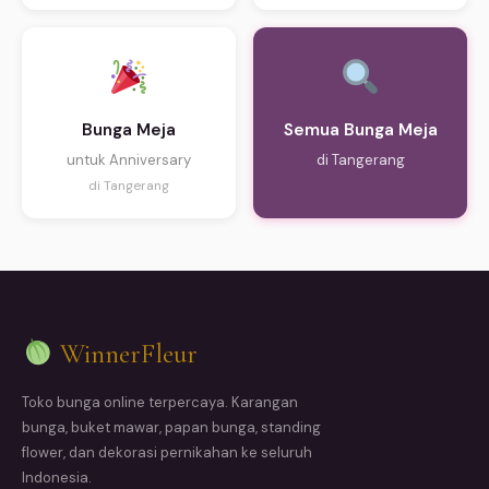
Bunga Meja
Semua Bunga Meja
untuk Anniversary
di Tangerang
di Tangerang
WinnerFleur
Toko bunga online terpercaya. Karangan
bunga, buket mawar, papan bunga, standing
flower, dan dekorasi pernikahan ke seluruh
Indonesia.