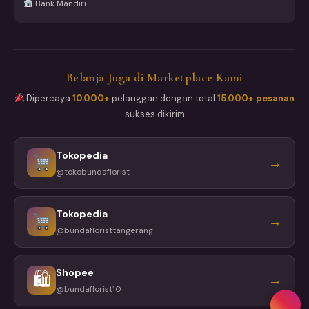
Bank Mandiri
Belanja Juga di Marketplace Kami
Dipercaya
10.000+
pelanggan dengan total
15.000+ pesanan
sukses dikirim
Tokopedia
→
@tokobundaflorist
Tokopedia
→
@bundafloristtangerang
Shopee
🛍
→
@bundaflorist10