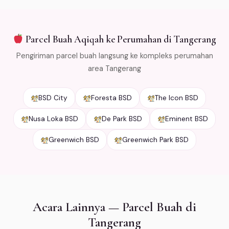
Jabodetabek.
Parcel Buah Aqiqah ke Perumahan di Tangerang
Pengiriman parcel buah langsung ke kompleks perumahan
area Tangerang
BSD City
Foresta BSD
The Icon BSD
Nusa Loka BSD
De Park BSD
Eminent BSD
Greenwich BSD
Greenwich Park BSD
Acara Lainnya — Parcel Buah di
Tangerang