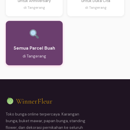
untuk Anniversary
untuk Duka Cita
di Tangerang
di Tangerang
Semua Parcel Buah
di Tangerang
WinnerFleur
Toko bunga online terpercaya. Karangan
bunga, buket mawar, papan bunga, standing
flower, dan dekorasi pernikahan ke seluruh