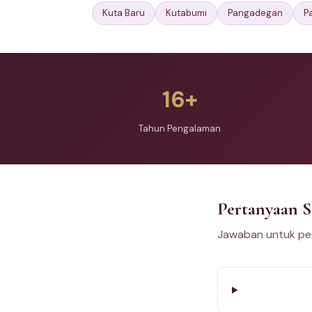
Kuta Baru
Kutabumi
Pangadegan
P
16+
Tahun Pengalaman
Pertanyaan 
Jawaban untuk per