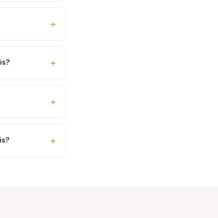
+
+
is?
+
+
is?