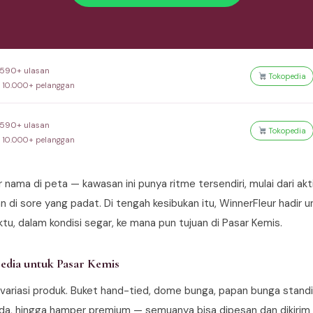
1.590+ ulasan
Tokopedia
a 10.000+ pelanggan
1.590+ ulasan
Tokopedia
a 10.000+ pelanggan
nama di peta — kawasan ini punya ritme tersendiri, mulai dari akti
an di sore yang padat. Di tengah kesibukan itu, WinnerFleur hadir
u, dalam kondisi segar, ke mana pun tujuan di Pasar Kemis.
edia untuk Pasar Kemis
 variasi produk. Buket hand-tied, dome bunga, papan bunga standi
uda, hingga hamper premium — semuanya bisa dipesan dan dikirim