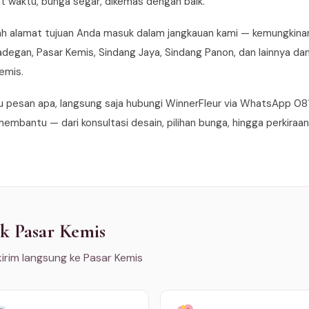
 waktu, bunga segar, dikemas dengan baik.
h alamat tujuan Anda masuk dalam jangkauan kami — kemungkinan
degan, Pasar Kemis, Sindang Jaya, Sindang Panon, dan lainnya dan s
emis.
 pesan apa, langsung saja hubungi WinnerFleur via WhatsApp 081
 membantu — dari konsultasi desain, pilihan bunga, hingga perkiraa
k Pasar Kemis
kirim langsung ke Pasar Kemis