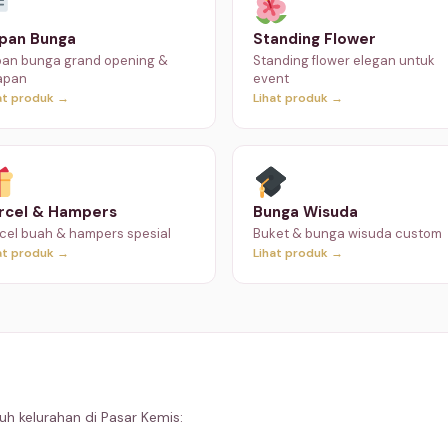
pan Bunga
Standing Flower
an bunga grand opening &
Standing flower elegan untuk
apan
event
at produk →
Lihat produk →
rcel & Hampers
Bunga Wisuda
cel buah & hampers spesial
Buket & bunga wisuda custom
at produk →
Lihat produk →
uh kelurahan di Pasar Kemis: