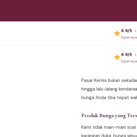
4.9/5
· 
Dipercay
4.9/5
· 
Dipercay
Pasar Kemis bukan sekadar 
hingga lalu-lalang kendara
bunga Anda tiba tepat wakt
Produk Bunga yang Ters
Kami tidak main-main soal
karangan duka, bunga wis