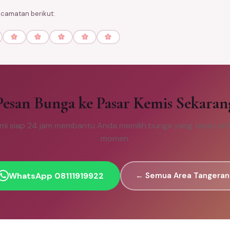
ecamatan berikut:
Pesan Bunga ke Pasar Kemis Sekaran
mi siap 24 jam membantu Anda memilih bunga yang tepat unt
momen.
WhatsApp 08111919922
← Semua Area Tangeran