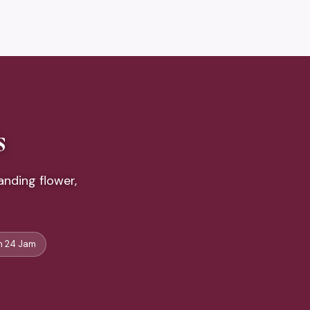
s
nding flower,
 24 Jam