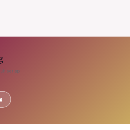
g
uk setiap
g