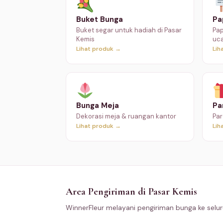
Buket Bunga
Pa
Buket segar untuk hadiah di Pasar
Pap
Kemis
uc
Lihat produk →
Lih
Bunga Meja
Pa
Dekorasi meja & ruangan kantor
Par
Lihat produk →
Lih
Area Pengiriman di Pasar Kemis
WinnerFleur melayani pengiriman bunga ke selur