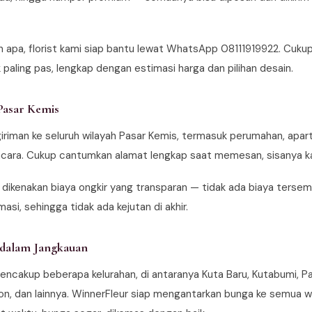
n apa, florist kami siap bantu lewat WhatsApp 08111919922. Cuk
paling pas, lengkap dengan estimasi harga dan pilihan desain.
Pasar Kemis
iriman ke seluruh wilayah Pasar Kemis, termasuk perumahan, apa
si acara. Cukup cantumkan alamat lengkap saat memesan, sisanya k
 dikenakan biaya ongkir yang transparan — tidak ada biaya tersem
asi, sehingga tidak ada kejutan di akhir.
 dalam Jangkauan
cakup beberapa kelurahan, di antaranya Kuta Baru, Kutabumi, P
on, dan lainnya. WinnerFleur siap mengantarkan bunga ke semua wi