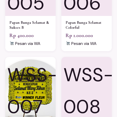
005
006
Papan Bunga Selamat &
Papan Bunga Selamat
Sukses B
Colorful
Rp 400.000
Rp 1.000.000
Pesan via WA
Pesan via WA
WSS-
WSS-
007
008