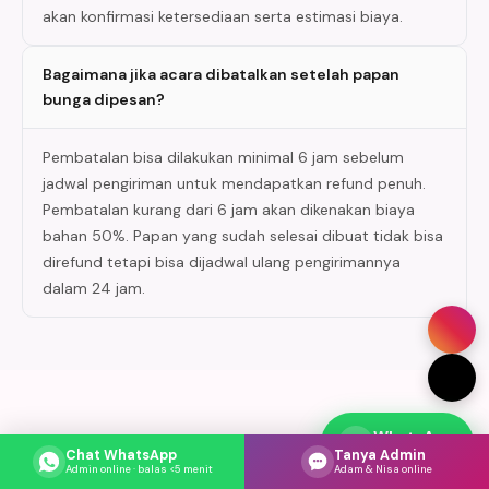
akan konfirmasi ketersediaan serta estimasi biaya.
Bagaimana jika acara dibatalkan setelah papan
bunga dipesan?
Pembatalan bisa dilakukan minimal 6 jam sebelum
jadwal pengiriman untuk mendapatkan refund penuh.
Pembatalan kurang dari 6 jam akan dikenakan biaya
bahan 50%. Papan yang sudah selesai dibuat tidak bisa
direfund tetapi bisa dijadwal ulang pengirimannya
dalam 24 jam.
WhatsApp
Katalog Foto Papan Bunga di Kabupaten
Respons cepat
Chat WhatsApp
Tanya Admin
Tapanuli Utara
Admin online · balas <5 menit
Adam & Nisa online