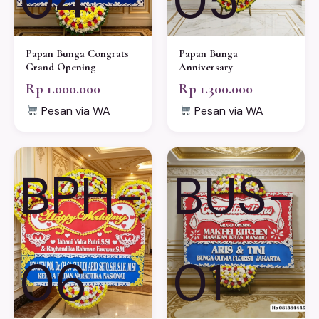
04
05
Papan Bunga Congrats
Papan Bunga
Grand Opening
Anniversary
Rp 1.000.000
Rp 1.300.000
Pesan via WA
Pesan via WA
BPH-
BUS-
06
01