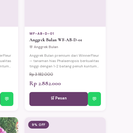
WF-AB-D-01
Anggrek Bulan WF-AB-D-01
🌸 Anggrek Bulan
erFleur
Anggrek Bulan premium dari WinnerFleur
ualitas
— tanaman hias Phalaenopsis berkualitas
untum
tinggi dengan 1-2 batang penuh kuntum
an lama
bunga cantik yang elegan dan tahan lama
Rp 3.182.000
an
(berbunga hingga 3 bulan). Disajikan
an
dalam pot keramik eksklusif dengan
Rp 2.882.000
an.
wrapping premium dan kartu ucapan.
jabat,
Cocok untuk hadiah pelantikan pejabat,
🛒 Pesan
 dan
💬
pernikahan, ulang tahun, Lebaran, dan
💬
momen spesial lainnya. Tersedia
pengiriman same-day ke seluruh
naman
Jabodetabek dengan jaminan tanaman
tiba dalam kondisi prima.
9% OFF