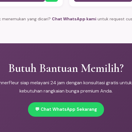
man same-day ke seluruh
pengiriman same-day ke seluruh
tabek dengan jaminan tanaman
Jabodetabek dengan jaminan ta
lam kondisi prima.
tiba dalam kondisi prima.
k menemukan yang dicari?
Chat WhatsApp kami
untuk request cu
Butuh Bantuan Memilih?
nnerFleur siap melayani 24 jam dengan konsultasi gratis untu
kebutuhan rangkaian bunga premium Anda.
💬 Chat WhatsApp Sekarang