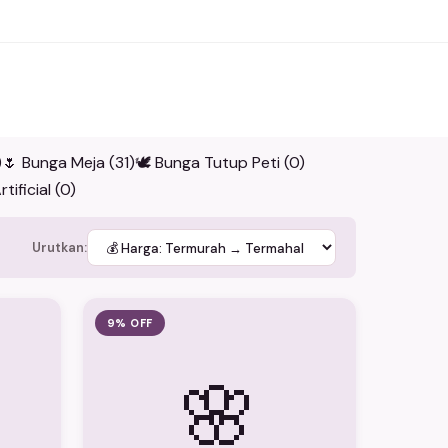
)
🌷 Bunga Meja (31)
🕊️ Bunga Tutup Peti (0)
tificial (0)
Urutkan:
9% OFF
🌸