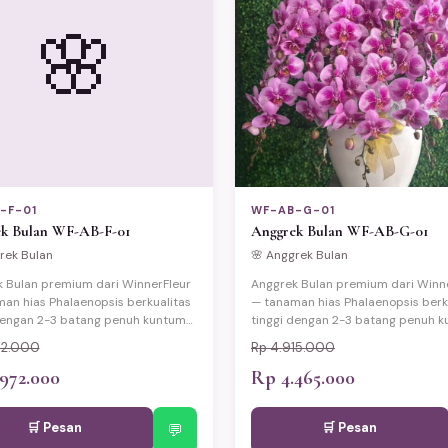
🌸
-F-01
WF-AB-G-01
k Bulan WF-AB-F-01
Anggrek Bulan WF-AB-G-01
rek Bulan
🌸 Anggrek Bulan
 Bulan premium dari WinnerFleur
Anggrek Bulan premium dari Winn
an hias Phalaenopsis berkualitas
— tanaman hias Phalaenopsis berk
dengan 2-3 batang penuh kuntum
tinggi dengan 2-3 batang penuh 
antik yang elegan dan tahan lama
bunga cantik yang elegan dan tah
72.000
Rp 4.915.000
ga hingga 3 bulan). Disajikan
(berbunga hingga 3 bulan). Disajik
ot keramik eksklusif dengan
972.000
dalam pot keramik eksklusif deng
Rp 4.465.000
g premium dan kartu ucapan.
wrapping premium dan kartu ucap
ntuk hadiah pelantikan pejabat,
Cocok untuk hadiah pelantikan pe
🛒 Pesan
🛒 Pesan
han, ulang tahun, Lebaran, dan
💬
pernikahan, ulang tahun, Lebaran,
pesial lainnya. Tersedia
momen spesial lainnya. Tersedia