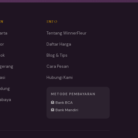
AN
INFO
arta
Tentang WinnerFleur
or
Daftar Harga
pok
Blog & Tips
ngerang
Cara Pesan
asi
Hubungi Kami
ndung
METODE PEMBAYARAN
rabaya
🏦 Bank BCA
🏦 Bank Mandiri