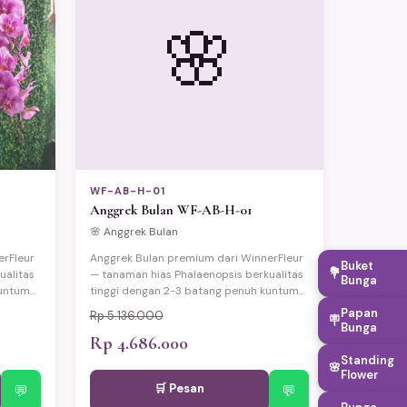
🌸
WF-AB-H-01
Anggrek Bulan WF-AB-H-01
🌸 Anggrek Bulan
erFleur
Anggrek Bulan premium dari WinnerFleur
Buket
💐
ualitas
— tanaman hias Phalaenopsis berkualitas
Bunga
kuntum
tinggi dengan 2-3 batang penuh kuntum
an lama
bunga cantik yang elegan dan tahan lama
Papan
Rp 5.136.000
🪧
an
(berbunga hingga 3 bulan). Disajikan
Bunga
an
dalam pot keramik eksklusif dengan
Rp 4.686.000
an.
wrapping premium dan kartu ucapan.
Standing
🌸
jabat,
Cocok untuk hadiah pelantikan pejabat,
Flower
🛒 Pesan
 dan
💬
pernikahan, ulang tahun, Lebaran, dan
💬
momen spesial lainnya. Tersedia