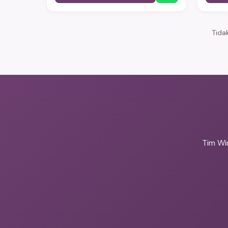
pengiriman same-day ke seluruh
pengiri
Jabodetabek dengan jaminan tanaman
Jabode
tiba dalam kondisi prima.
tiba da
Tida
Tim Wi