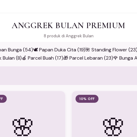
ANGGREK BULAN PREMIUM
8 produk di Anggrek Bulan
pan Bunga (54)
🕊️ Papan Duka Cita (19)
🌺 Standing Flower (23
 Bulan (8)
🍎 Parcel Buah (17)
🎁 Parcel Lebaran (23)
🌹 Bunga Ar
FF
10% OFF
🌸
🌸