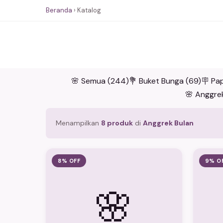
Beranda
›
Katalog
🌸 Semua (244)
💐 Buket Bunga (69)
🪧 Pa
🌸 Anggrek
Menampilkan
8 produk
di
Anggrek Bulan
8% OFF
9% O
🌸