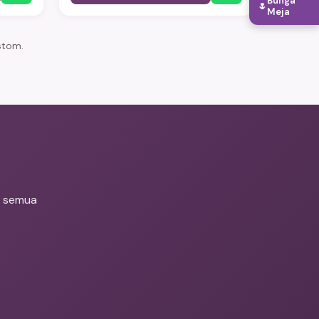
Bunga
🌷
pengiriman same-day ke seluruh
Meja
naman
Jabodetabek dengan jaminan tanaman
tiba dalam kondisi prima.
stom.
k semua