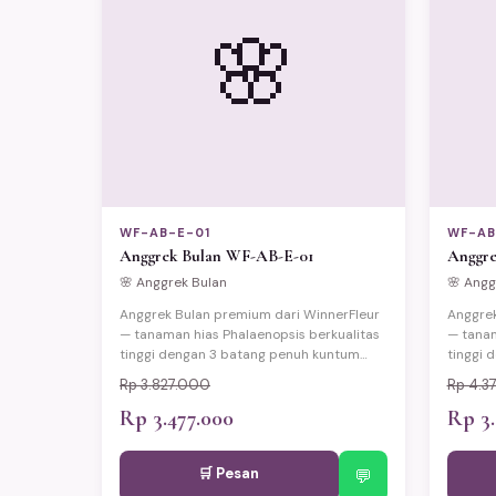
🌸
WF-AB-E-01
WF-AB
Anggrek Bulan WF-AB-E-01
Anggre
🌸 Anggrek Bulan
🌸 Angg
Anggrek Bulan premium dari WinnerFleur
Anggrek
— tanaman hias Phalaenopsis berkualitas
— tanam
tinggi dengan 3 batang penuh kuntum
tinggi 
bunga cantik yang elegan dan tahan lama
bunga c
Rp 3.827.000
Rp 4.3
(berbunga hingga 3 bulan). Disajikan
(berbun
dalam pot keramik eksklusif dengan
Rp 3.477.000
dalam p
Rp 3.
wrapping premium dan kartu ucapan.
wrappin
Cocok untuk hadiah pelantikan pejabat,
Cocok u
🛒 Pesan
pernikahan, ulang tahun, Lebaran, dan
💬
pernika
momen spesial lainnya. Tersedia
momen s