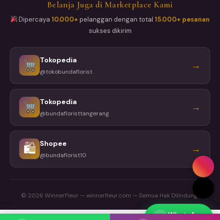
Belanja Juga di Marketplace Kami
Dipercaya
10.000+
pelanggan dengan total
15.000+ pesanan
sukses dikirim
Tokopedia
→
@tokobundaflorist
Tokopedia
→
@bundafloristtangerang
Shopee
🛍
→
@bundaflorist10
© 2026 WinnerFleur — winnerfleur.com — Semua Hak Dilindungi
WhatsApp