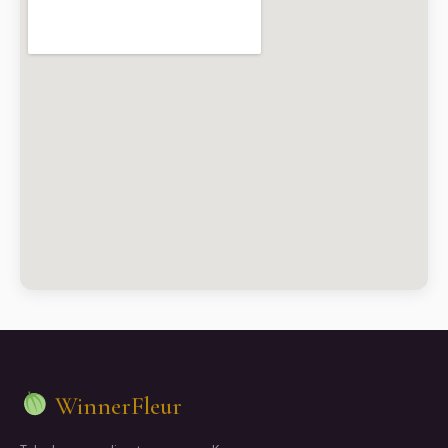
WinnerFleur