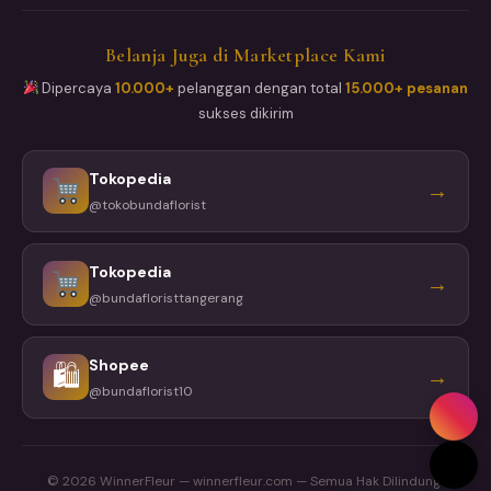
Belanja Juga di Marketplace Kami
Dipercaya
10.000+
pelanggan dengan total
15.000+ pesanan
sukses dikirim
Tokopedia
→
@tokobundaflorist
Tokopedia
→
@bundafloristtangerang
Shopee
🛍
→
@bundaflorist10
© 2026 WinnerFleur — winnerfleur.com — Semua Hak Dilindungi