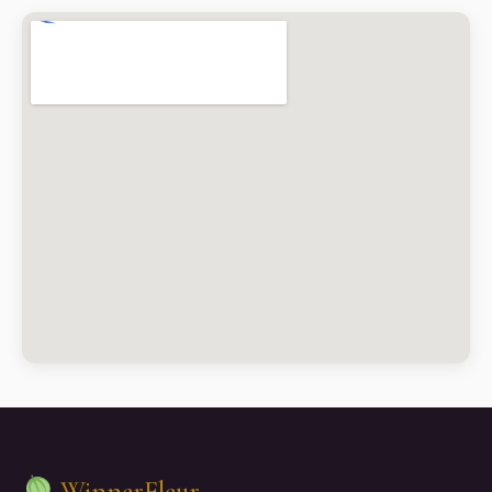
WinnerFleur