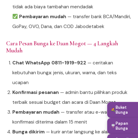
tidak ada biaya tambahan mendadak
Pembayaran mudah
— transfer bank BCA/Mandiri,
GoPay, OVO, Dana, dan COD Jabodetabek
Cara Pesan Bunga ke Daan Mogot — 4 Langkah
Mudah
Chat WhatsApp 0811-1919-922
— ceritakan
kebutuhan bunga: jenis, ukuran, warna, dan teks
ucapan
Konfirmasi pesanan
— admin bantu pilihkan produk
terbaik sesuai budget dan acara di Daan Mogot
Buket
Pembayaran mudah
— transfer atau e-wallet,
Bunga
konfirmasi diterima dalam 15 menit
Papan
Bunga
Bunga dikirim
— kurir antar langsung ke alamat tujuan