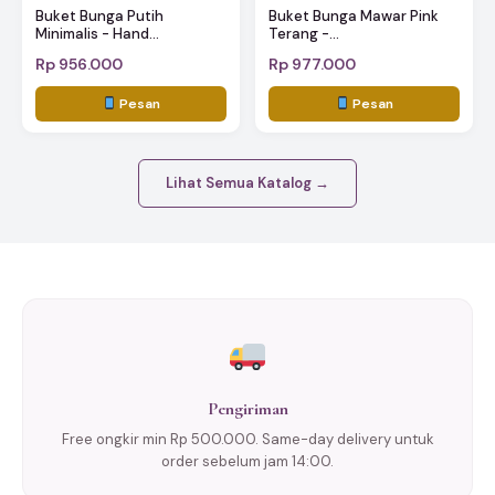
Buket Bunga Putih
Buket Bunga Mawar Pink
Minimalis - Hand...
Terang -...
Rp 956.000
Rp 977.000
Pesan
Pesan
Lihat Semua Katalog →
Pengiriman
Free ongkir min Rp 500.000. Same-day delivery untuk
order sebelum jam 14:00.