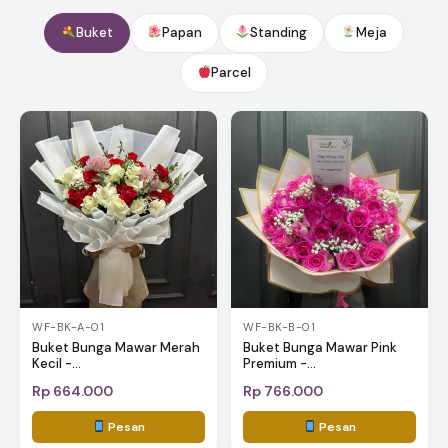
Buket
Papan
Standing
Meja
Parcel
WF-BK-A-01
WF-BK-B-01
Buket Bunga Mawar Merah
Buket Bunga Mawar Pink
Kecil -...
Premium -...
Rp 664.000
Rp 766.000
Pesan
Pesan