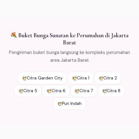
packaging khusus agar tetap segar selama
pengiriman. Free ongkir min Rp 500.000 untuk area
Jabodetabek.
Buket Bunga Sunatan ke Perumahan di Jakarta
Barat
Pengiriman buket bunga langsung ke kompleks perumahan
area Jakarta Barat
Citra Garden City
Citra 1
Citra 2
Citra 5
Citra 6
Citra 7
Citra 8
Puri Indah