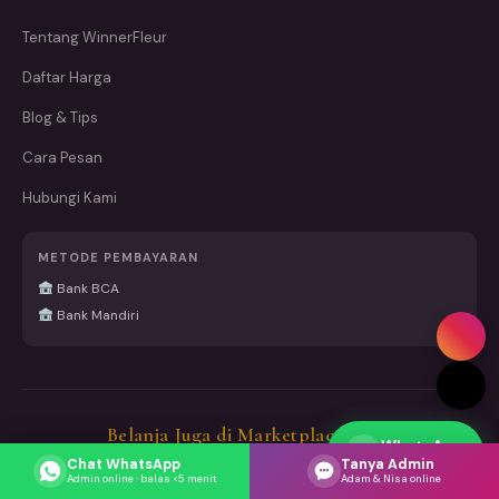
Tentang WinnerFleur
Daftar Harga
Blog & Tips
Cara Pesan
Hubungi Kami
METODE PEMBAYARAN
Bank BCA
Bank Mandiri
Belanja Juga di Marketplace Kami
WhatsApp
Respons cepat
Chat WhatsApp
Tanya Admin
Dipercaya
10.000+
pelanggan dengan total
15.000+ pesanan
Admin online · balas <5 menit
Adam & Nisa online
sukses dikirim