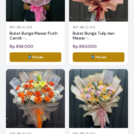
WF-BK-C-02
WF-BK-C-03
Buket Bunga Mawar Putih
Buket Bunga Tulip dan
Cantik -...
Mawar -...
Rp 858.000
Rp 860.000
Pesan
Pesan
WF-BK-D-01
WF-BK-D-02