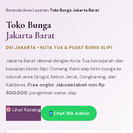
Beranda
›
Area Layanan
›
Toko Bunga Jakarta Barat
Toko Bunga
Jakarta Barat
DKI JAKARTA • KOTA TUA & PUSAT BISNIS SLIPI
Jakarta Barat dikenal dengan Kota Tua bersejarah dan
kawasan bisnis Slipi-Tomang. Kami siap kirim bunga ke
seluruh area
Grogol
,
Kebon Jeruk
,
Cengkareng
, dan
Kalideres.
Free ongkir Jabodetabek min Rp
500.000
, pengiriman same-day.
Lihat Katalog
Chat WA Admin