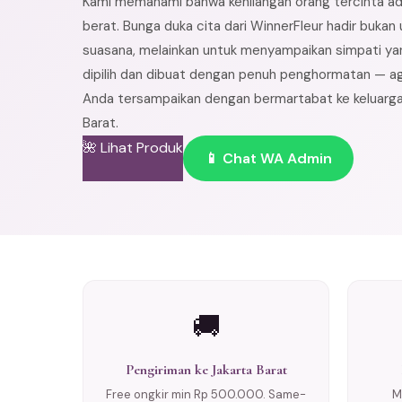
Kami memahami bahwa kehilangan orang tercinta a
berat. Bunga duka cita dari WinnerFleur hadir buka
suasana, melainkan untuk menyampaikan simpati yan
dipilih dan dibuat dengan penuh penghormatan — a
Anda tersampaikan dengan bermartabat ke keluarga
Barat.
🌺 Lihat Produk
📱 Chat WA Admin
🚚
Pengiriman ke Jakarta Barat
Free ongkir min Rp 500.000. Same-
M