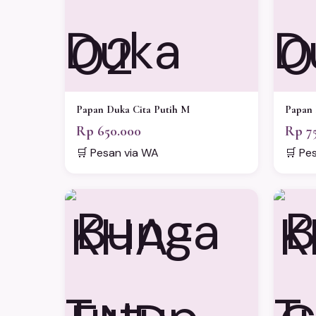
02
0
Papan Duka Cita Putih M
Papan 
Rp 650.000
Rp 7
🛒 Pesan via WA
🛒 Pe
KHA-
K