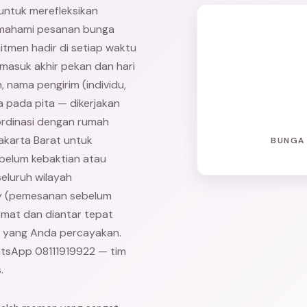
 untuk merefleksikan
emahami pesanan bunga
itmen hadir di setiap waktu
masuk akhir pekan dan hari
 nama pengirim (individu,
a pada pita — dikerjakan
ordinasi dengan rumah
Jakarta Barat untuk
BUNGA 
belum kebaktian atau
seluruh wilayah
y (pemesanan sebelum
rmat dan diantar tepat
 yang Anda percayakan.
atsApp 08111919922 — tim
.