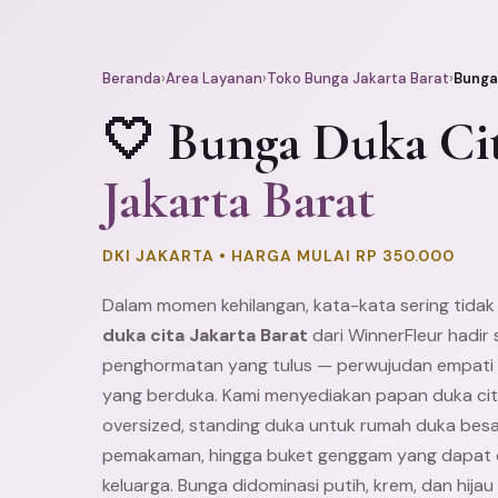
Beranda
›
Area Layanan
›
Toko Bunga Jakarta Barat
›
Bunga
🤍 Bunga Duka Ci
Jakarta Barat
DKI JAKARTA • HARGA MULAI RP 350.000
Dalam momen kehilangan, kata-kata sering tidak
duka cita Jakarta Barat
dari WinnerFleur hadir
penghormatan yang tulus — perwujudan empati 
yang berduka. Kami menyediakan papan duka cit
oversized, standing duka untuk rumah duka besar
pemakaman, hingga buket genggam yang dapat d
keluarga. Bunga didominasi putih, krem, dan hijau l