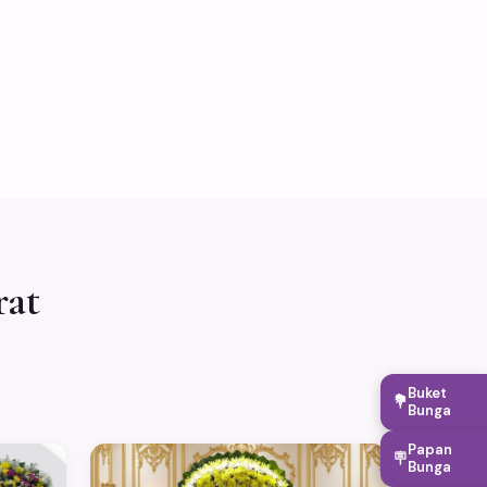
rat
Buket
💐
Bunga
Papan
🪧
Bunga