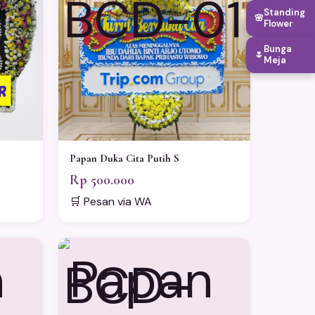
-
BCD-01
Standing
🌸
Flower
Bunga
🌷
Meja
Papan Duka Cita Putih S
Rp 500.000
🛒 Pesan via WA
BCD-