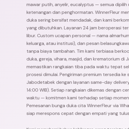
mawar putih, anyelir, eucalyptus — semua dipilih
ketenangan dan penghormatan. WinnerFleur m
duka sering bersifat mendadak, dan kami berkom
yang dibutuhkan. Layanan 24 jam beroperasi ter
libur. Custom ucapan personal — nama almarhum,
keluarga, atau institusi), dan pesan belasungkaw
tanpa biaya tambahan. Tim kami terbiasa berko
duka, gereja, vihara, masjid, dan krematorium di 
memastikan rangkaian tiba pada waktu tepat se
prosesi dimulai. Pengiriman premium tersedia ke 
Jabodetabek dengan layanan same-day deliver
14:00 WIB). Setiap rangkaian dikemas dengan ce
waktu — komitmen kami terhadap setiap momen
Pemesanan bunga duka cita WinnerFleur via Wh
siap merespons cepat dengan empati yang tulus