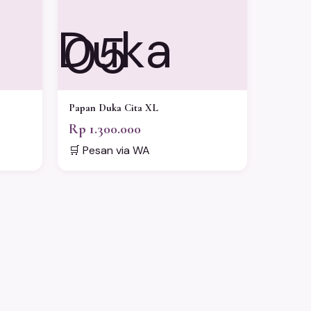
05
Papan Duka Cita XL
Rp 1.300.000
🛒 Pesan via WA