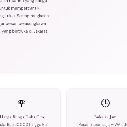
dalah momen yang sangat
n untuk mempercantik
g tulus. Setiap rangkaian
gar pesan belasungkawa
 yang berduka di Jakarta
🌹
🕒
Harga Bunga Duka Cita
Buka 24 Jam
ulai Rp 350.000 hingga Rp
Pesan kapan saja — WA ad