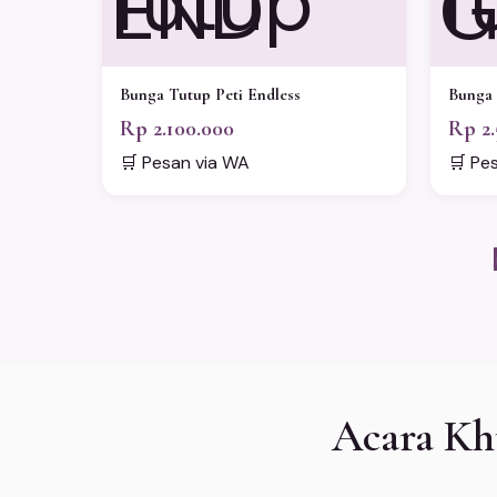
END
G
Bunga Tutup Peti Endless
Bunga 
Rp 2.100.000
Rp 2.
🛒 Pesan via WA
🛒 Pe
Acara Kh