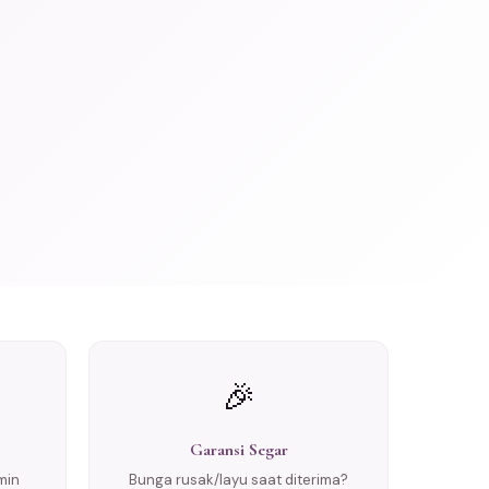
🎉
Garansi Segar
min
Bunga rusak/layu saat diterima?