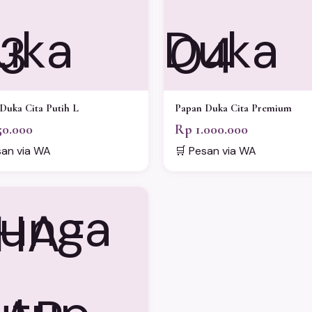
3
04
Duka Cita Putih L
Papan Duka Cita Premium
50.000
Rp 1.000.000
san via WA
🛒 Pesan via WA
HA-