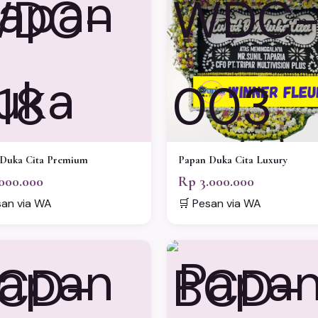
DC-
WDC
18
003
Duka Cita Premium
Papan Duka Cita Luxury
000.000
Rp 3.000.000
san via WA
🛒 Pesan via WA
CD-
BCD-