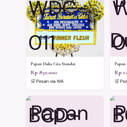
WDC-
W
011
0
Papan Duka Cita Standar
Papan 
Rp 850.000
Rp 1.
🛒 Pesan via WA
🛒 Pe
BCD-
B