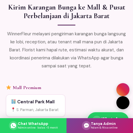
Kirim Karangan Bunga ke Mall & Pusat
Perbelanjaan di Jakarta Barat
WinnerFleur melayani pengiriman karangan bunga langsung
ke lobi, reception, atau tenant mall mana pun di Jakarta
Barat. Florist kami hapal rute, estimasi waktu akurat, dan
koordinasi penerima dilakukan via WhatsApp agar bunga
sampai saat yang tepat.
Mall Premium
Central Park Mall
S. Parman, Jakarta Barat
WhatsApp
Respons cepat
Chat WhatsApp
Tanya Admin
Mall & Pusat Perbelanjaan Lainnya
Admin online · balas <5 menit
Adam & Nisa online