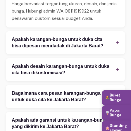
Harga bervariasi tergantung ukuran, desain, dan jenis
bunga. Hubungi admin WA 08111919922 untuk
penawaran custom sesuai budget Anda.
Apakah karangan-bunga untuk duka cita
+
bisa dipesan mendadak di Jakarta Barat?
Ya, WinnerFleur menerima pesanan mendadak 24 jam.
Untuk same-day delivery (2–4 jam), pastikan order
Apakah desain karangan-bunga untuk duka
+
sebelum jam 14:00. Tersedia juga layanan express 2–
cita bisa dikustomisasi?
4 jam untuk area tertentu. Hubungi WA untuk
Tentu! Kami melayani kustomisasi penuh — mulai
konfirmasi ketersediaan.
warna bunga, ukuran rangkaian, teks ucapan, hingga
Bagaimana cara pesan karangan-bunga
Buket
+
penambahan aksesoris. Konsultasi desain gratis via
untuk duka cita ke Jakarta Barat?
Bunga
WhatsApp 08111919922. Foto referensi sangat
Papan
Pesan mudah via WhatsApp 08111919922: (1)
membantu proses kustomisasi.
Bunga
Ceritakan kebutuhan Anda — kategori, occasion,
Apakah ada garansi untuk karangan-bunga
+
Standing
budget, dan alamat tujuan di Jakarta Barat. (2) Pilih
yang dikirim ke Jakarta Barat?
Flower